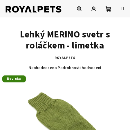
Přejít
na
obsah
Nákupní
Hledat
Přihlášení
Lehký MERINO svetr s
košík
roláčkem - limetka
ROYALPETS
Průměrné
Neohodnoceno
Podrobnosti hodnocení
hodnocení
produktu
Novinka
je
0,0
z
5
hvězdiček.