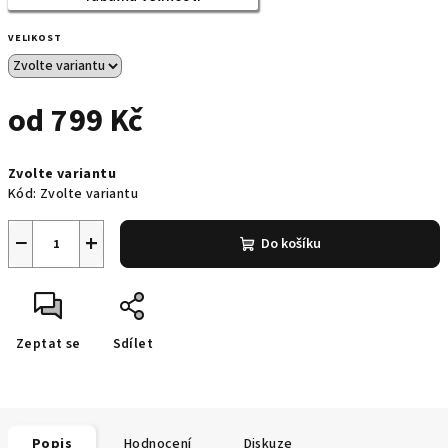
VELIKOST
od
799 Kč
Měrná
Zvolte variantu
cena:
Kód:
Zvolte variantu
−
+
Do košíku
Zeptat se
Sdílet
Popis
Hodnocení
Diskuze