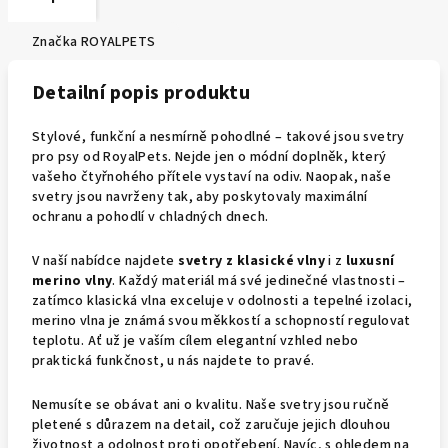
Značka
ROYALPETS
Detailní popis produktu
Stylové, funkční a nesmírně pohodlné – takové jsou svetry
pro psy od RoyalPets. Nejde jen o módní doplněk, který
vašeho čtyřnohého přítele vystaví na odiv. Naopak, naše
svetry jsou navrženy tak, aby poskytovaly maximální
ochranu a pohodlí v chladných dnech.
V naší nabídce najdete
svetry z klasické vlny
i z
luxusní
merino vlny
. Každý materiál má své jedinečné vlastnosti –
zatímco klasická vlna exceluje v odolnosti a tepelné izolaci,
merino vlna je známá svou měkkostí a schopností regulovat
teplotu. Ať už je vaším cílem elegantní vzhled nebo
praktická funkčnost, u nás najdete to pravé.
Nemusíte se obávat ani o kvalitu. Naše svetry jsou ručně
pletené s důrazem na detail, což zaručuje jejich dlouhou
životnost a odolnost proti opotřebení. Navíc, s ohledem na