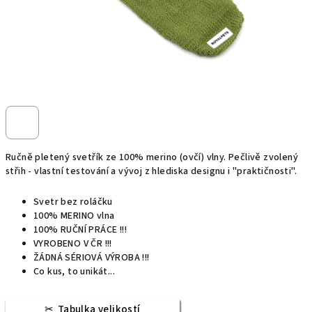
Ručně pletený svetřík ze 100% merino (ovčí) vlny. Pečlivě zvolený
střih - vlastní testování a vývoj z hlediska designu i "praktičnosti".
Svetr bez roláčku
100% MERINO vlna
100% RUČNÍ PRÁCE !!!
VYROBENO V ČR !!!
ŽÁDNÁ SÉRIOVÁ VÝROBA !!!
Co kus, to unikát...
Tabulka velikostí