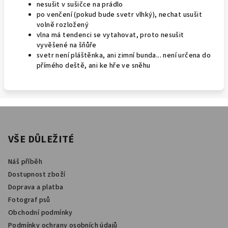
nesušit v sušičce na prádlo
po venčení (pokud bude svetr vlhký), nechat usušit
volně rozložený
vlna má tendenci se vytahovat, proto nesušit
vyvěšené na šňůře
svetr není pláštěnka, ani zimní bunda... není určena do
přímého deště, ani ke hře ve sněhu
Z
á
p
VŠE DŮLEŽITÉ
a
Náš příběh
t
Dostupnost zboží
í
Doprava a platba
Fotograf psů
Obchodní podmínky
Podmínky ochrany osobních údajů