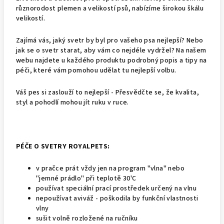
různorodost plemen a velikostí psů, nabízíme širokou škálu
velikostí.
Zajímá vás, jaký svetr by byl pro vašeho psa nejlepší? Nebo
jak se o svetr starat, aby vám co nejdéle vydržel? Na našem
webu najdete u každého produktu podrobný popis a tipy na
péči, které vám pomohou udělat tu nejlepší volbu.
Váš pes si zaslouží to nejlepší - Přesvědčte se, že kvalita,
styl a pohodlí mohou jít ruku v ruce.
PÉČE O SVETRY ROYALPETS:
v pračce prát vždy jen na program "vlna" nebo
"jemné prádlo" při teplotě 30'C
používat speciální prací prostředek určený na vlnu
nepoužívat aviváž - poškodila by funkční vlastnosti
vlny
sušit volně rozložené na ručníku