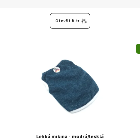
Otevřít filtr
Lehká mikina - modrá/lesklá