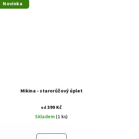
Novinka
Mikina - starorůžový úplet
399 Kč
od
Skladem
(1 ks)