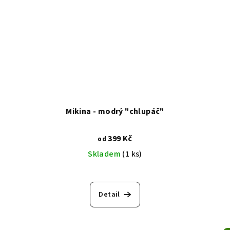
Mikina - modrý "chlupáč"
399 Kč
od
Skladem
(1 ks)
Detail