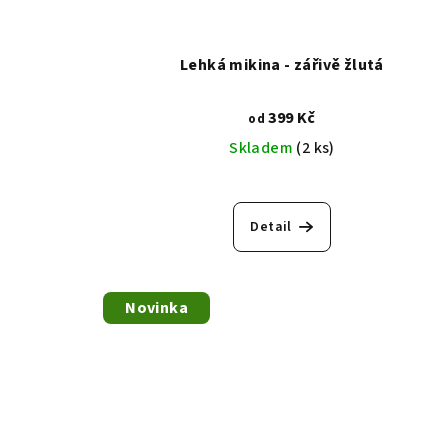
Lehká mikina - zářivě žlutá
399 Kč
od
Skladem
(2 ks)
Detail
Novinka