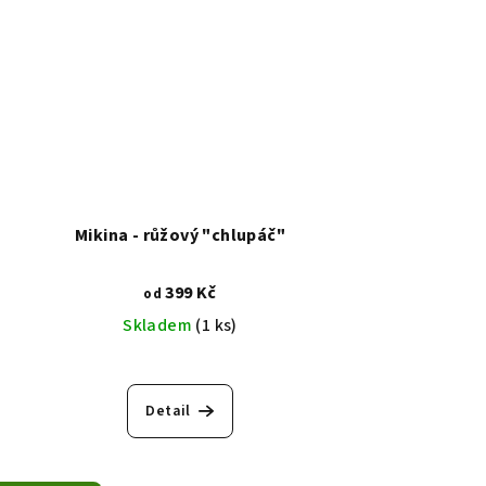
Mikina - růžový "chlupáč"
399 Kč
od
Skladem
(1 ks)
Detail