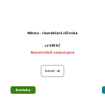
Mikina - chundelatá růžovka
399 Kč
od
Momentálně nedostupné
Detail
Novinka