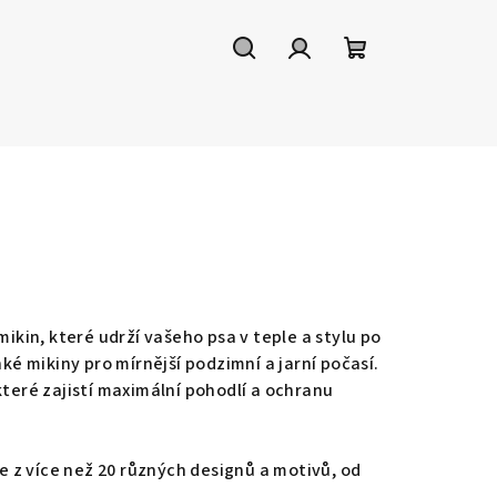
Hledat
Přihlášení
Nákupní
košík
mikin, které udrží vašeho psa v teple a stylu po
ké mikiny pro mírnější podzimní a jarní počasí.
které zajistí maximální pohodlí a ochranu
 z více než 20 různých designů a motivů, od