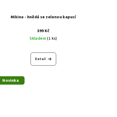
Mikina - hnědá se zelenou kapucí
399 Kč
Skladem
(1 ks)
Detail
Novinka