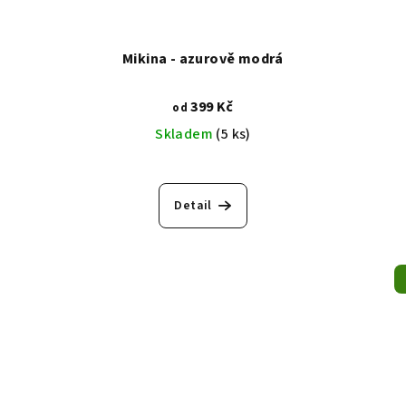
Mikina - azurově modrá
399 Kč
od
Skladem
(5 ks)
Detail