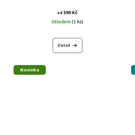
399 Kč
od
Skladem
(1 ks)
Detail
Novinka