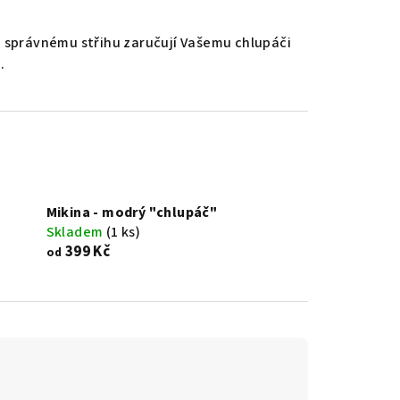
a správnému střihu zaručují Vašemu chlupáči
.
Mikina - modrý "chlupáč"
Skladem
(1 ks)
399 Kč
od