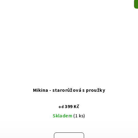
Mikina - starorůžová s proužky
399 Kč
od
Skladem
(1 ks)