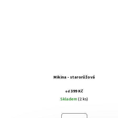
Mikina - starorůžová
399 Kč
od
Skladem
(2 ks)