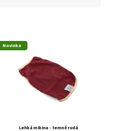
Novinka
Lehká mikina - temně rudá