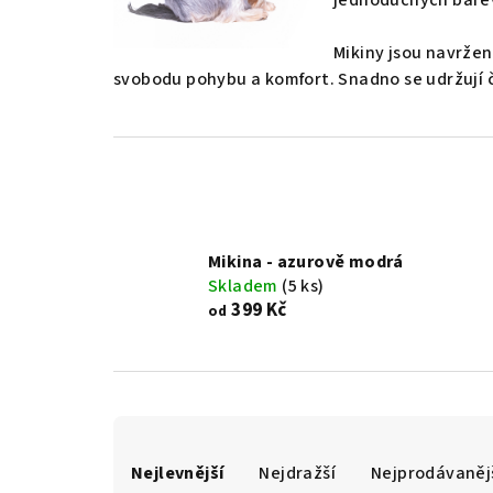
Mikiny jsou navrže
svobodu pohybu a komfort. Snadno se udržují č
Mikina - azurově modrá
Skladem
(5 ks)
399 Kč
od
Ř
a
Nejlevnější
Nejdražší
Nejprodávaněj