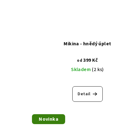
Mikina - hnědý úplet
399 Kč
od
Skladem
(2 ks)
Detail
Novinka