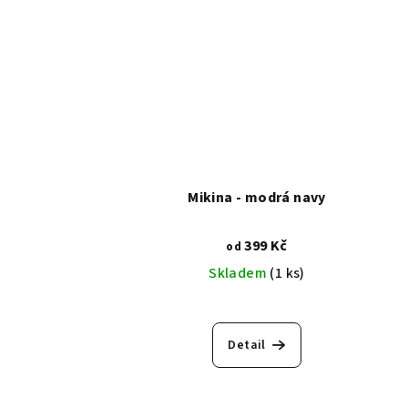
Mikina - modrá navy
399 Kč
od
Skladem
(1 ks)
Detail