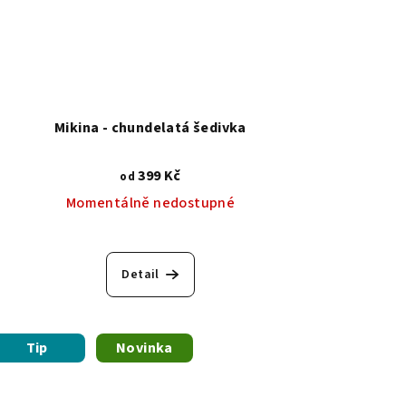
Mikina - chundelatá šedivka
399 Kč
od
Momentálně nedostupné
Detail
Tip
Novinka