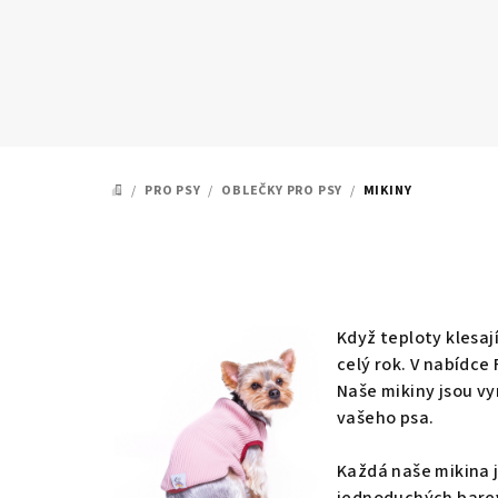
Přejít
na
obsah
/
PRO PSY
/
OBLEČKY PRO PSY
/
MIKINY
DOMŮ
Když teploty klesají
celý rok.
V nabídce 
Naše mikiny jsou vy
vašeho psa.
Každá naše mikina j
jednoduchých barev