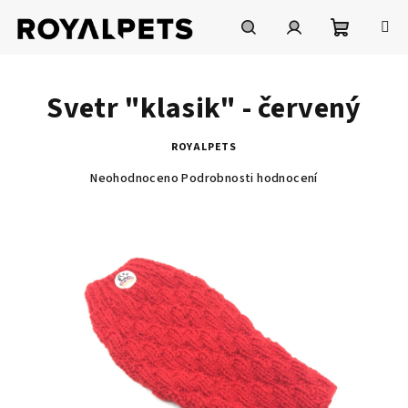
Přejít
na
obsah
Nákupní
Hledat
Přihlášení
Svetr "klasik" - červený
košík
ROYALPETS
Průměrné
Neohodnoceno
Podrobnosti hodnocení
hodnocení
produktu
je
0,0
z
5
hvězdiček.