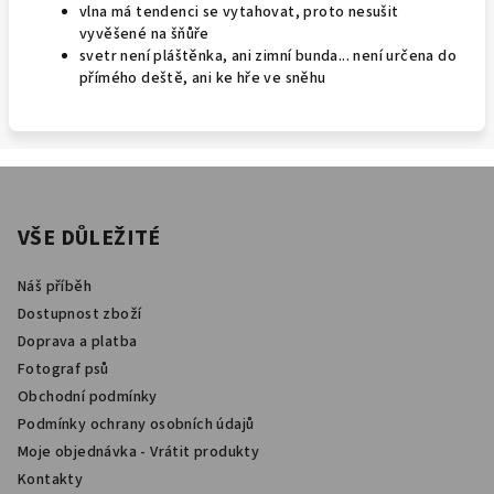
vlna má tendenci se vytahovat, proto nesušit
vyvěšené na šňůře
svetr není pláštěnka, ani zimní bunda... není určena do
přímého deště, ani ke hře ve sněhu
Z
á
p
VŠE DŮLEŽITÉ
a
Náš příběh
t
Dostupnost zboží
í
Doprava a platba
Fotograf psů
Obchodní podmínky
Podmínky ochrany osobních údajů
Moje objednávka - Vrátit produkty
Kontakty