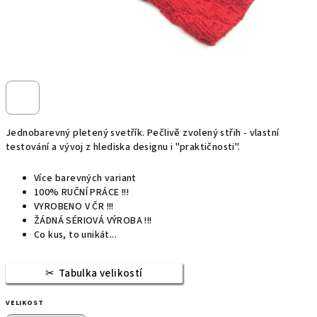
Jednobarevný pletený svetřík. Pečlivě zvolený střih - vlastní
testování a vývoj z hlediska designu i "praktičnosti".
Více barevných variant
100% RUČNÍ PRÁCE !!!
VYROBENO V ČR !!!
ŽÁDNÁ SÉRIOVÁ VÝROBA !!!
Co kus, to unikát...
Tabulka velikostí
VELIKOST