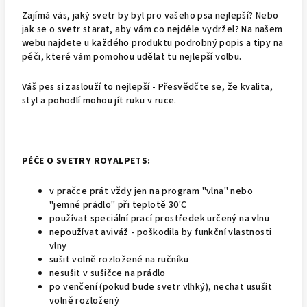
Zajímá vás, jaký svetr by byl pro vašeho psa nejlepší? Nebo
jak se o svetr starat, aby vám co nejdéle vydržel? Na našem
webu najdete u každého produktu podrobný popis a tipy na
péči, které vám pomohou udělat tu nejlepší volbu.
Váš pes si zaslouží to nejlepší - Přesvědčte se, že kvalita,
styl a pohodlí mohou jít ruku v ruce.
PÉČE O SVETRY ROYALPETS:
v pračce prát vždy jen na program "vlna" nebo
"jemné prádlo" při teplotě 30'C
používat speciální prací prostředek určený na vlnu
nepoužívat aviváž - poškodila by funkční vlastnosti
vlny
sušit volně rozložené na ručníku
nesušit v sušičce na prádlo
po venčení (pokud bude svetr vlhký), nechat usušit
volně rozložený