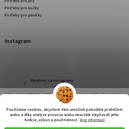
Potřeby pro psy
Potřeby pro kočky
Potřeby pro páníčky
Instagram
Sledovat na Instagramu
Copyright 2026
RoyalPets Salon&Boutique
. Všechna práva
vyhrazena.
Používáme cookies, abychom Vám umožnili pohodlné prohlížení
Vytvořil Shoptet
webu a díky analýze provozu webu neustále zlepšovali jeho
funkce, výkon a použitelnost.
Více informací