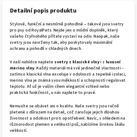
Detailní popis produktu
Stylové, funkční a nesmírně pohodlné – takové jsou svetry
pro psy od RoyalPets. Nejde jen o módní doplněk, který
vašeho čtyřnohého přítele vystaví na odiv. Naopak, naše
svetry jsou navrženy tak, aby poskytovaly maximální
ochranu a pohodlí v chladných dnech.
V naší nabídce najdete
svetry z klasické vlny
i z
luxusní
merino vlny
. Každý materiál má své jedinečné vlastnosti –
zatímco klasická vlna exceluje v odolnosti a tepelné izolaci,
merino vlna je známá svou měkkostí a schopností regulovat
teplotu. Ať už je vaším cílem elegantní vzhled nebo
praktická funkčnost, u nás najdete to pravé.
Nemusíte se obávat ani o kvalitu. Naše svetry jsou ručně
pletené s důrazem na detail, což zaručuje jejich dlouhou
životnost a odolnost proti opotřebení. Navíc, s ohledem na
různorodost plemen a velikostí psů, nabízíme širokou škálu
velikostí.