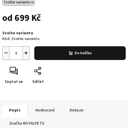
od
699 Kč
Měrná
Zvolte variantu
cena:
Kód:
Zvolte variantu
−
+
Do košíku
Zeptat se
Sdílet
Popis
Hodnocení
Diskuze
Značka
ROYALPETS