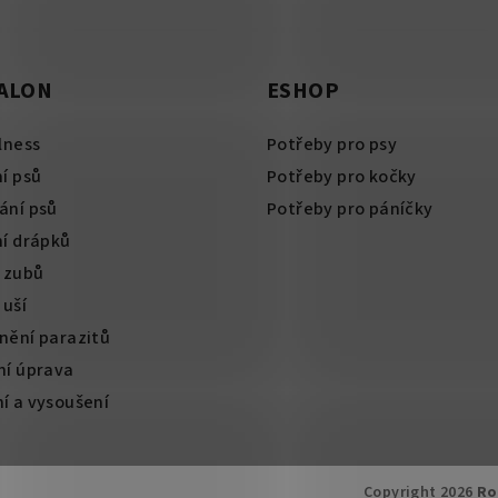
SALON
ESHOP
lness
Potřeby pro psy
í psů
Potřeby pro kočky
ání psů
Potřeby pro páníčky
ní drápků
í zubů
 uší
nění parazitů
ní úprava
í a vysoušení
Copyright 2026
Ro