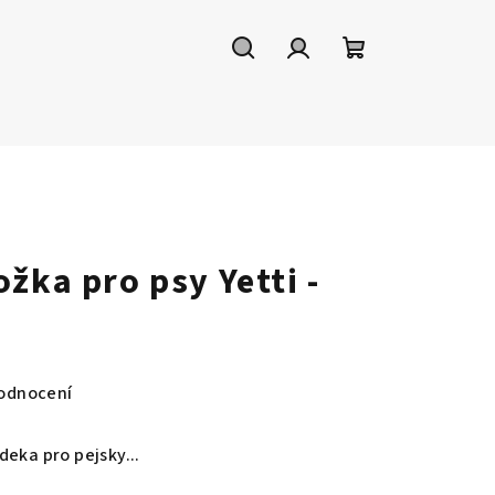
Hledat
Přihlášení
Nákupní
košík
žka pro psy Yetti -
odnocení
eka pro pejsky...