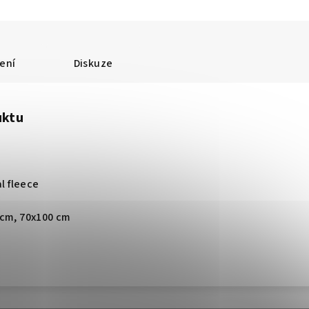
ení
Diskuze
uktu
l fleece
 cm, 70x100 cm