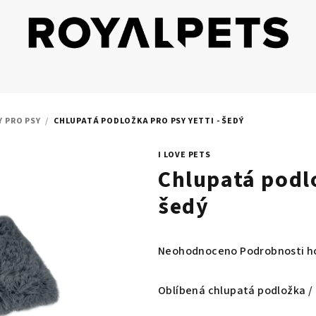
 PRO PSY
/
CHLUPATÁ PODLOŽKA PRO PSY YETTI - ŠEDÝ
I LOVE PETS
Chlupatá podlo
šedý
Průměrné
Neohodnoceno
Podrobnosti h
hodnocení
produktu
Oblíbená chlupatá podložka / d
je