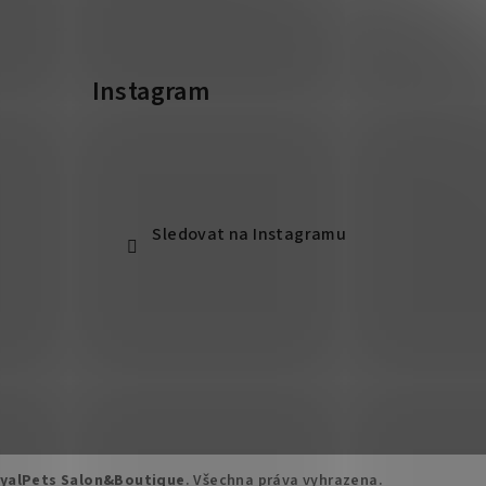
Instagram
Sledovat na Instagramu
yalPets Salon&Boutique
. Všechna práva vyhrazena.