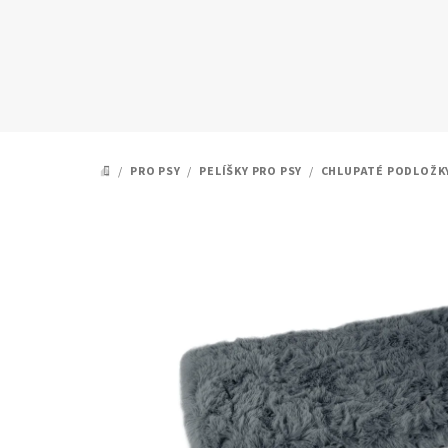
Přejít
na
obsah
/
PRO PSY
/
PELÍŠKY PRO PSY
/
CHLUPATÉ PODLOŽKY
DOMŮ