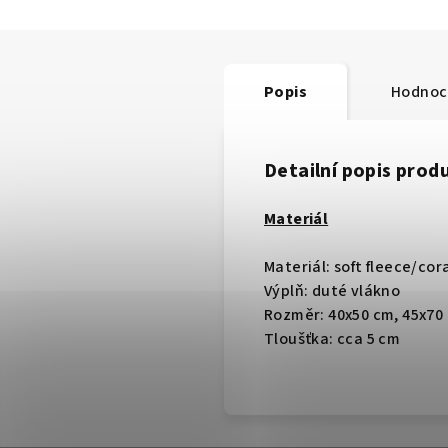
Popis
Hodnoc
Detailní popis prod
Materiál
Materiál: soft fleece/cora
Výplň: duté vlákno
Rozměr: 40x50 cm, 45x70
Tloušťka: cca 5 cm