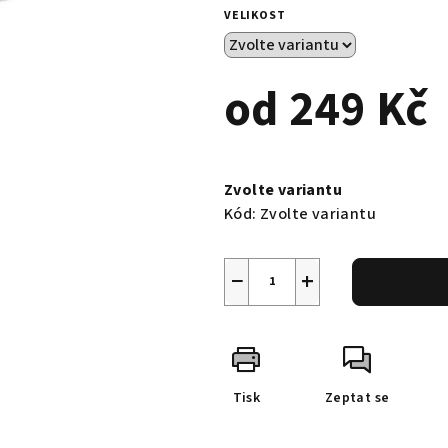
0,0
VELIKOST
z
5
hvězdiček.
od
249 Kč
Měrná
cena:
Zvolte variantu
Kód:
Zvolte variantu
−
+
Tisk
Zeptat se