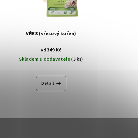
VŘES (vřesový kořen)
349 Kč
od
Skladem u dodavatele
(3 ks)
Detail