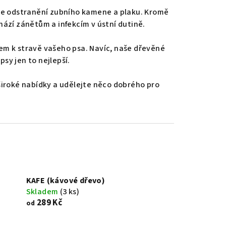
uje odstranění zubního kamene a plaku. Kromě
chází zánětům a infekcím v ústní dutině.
kem k stravě vašeho psa. Navíc, naše dřevěné
psy jen to nejlepší.
 široké nabídky a udělejte něco dobrého pro
KAFE (kávové dřevo)
Skladem
(3 ks)
289 Kč
od