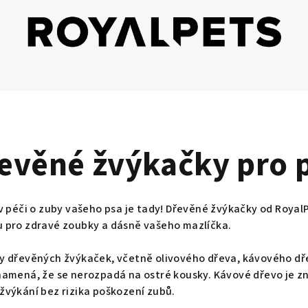
evěné žvýkačky pro 
v péči o zuby vašeho psa je tady! Dřevěné žvýkačky od RoyalP
 pro zdravé zoubky a dásně vašeho mazlíčka.
y dřevěných žvýkaček, včetně olivového dřeva, kávového dřev
namená, že se nerozpadá na ostré kousky. Kávové dřevo je z
žvýkání bez rizika poškození zubů.