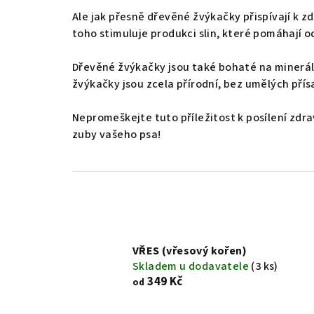
Ale jak přesně dřevěné žvýkačky přispívají k
toho stimuluje produkci slin, které pomáhají o
Dřevěné žvýkačky jsou také bohaté na minerály 
žvýkačky jsou zcela přírodní, bez umělých přísad
Nepromeškejte tuto příležitost k posílení zdra
zuby vašeho psa!
VŘES (vřesový kořen)
Skladem u dodavatele
(3 ks)
349 Kč
od