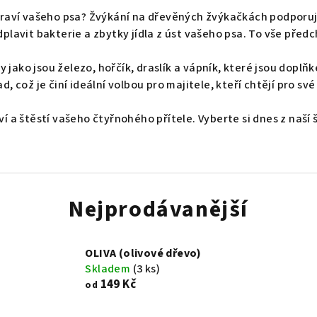
 zdraví vašeho psa? Žvýkání na dřevěných žvýkačkách podpor
dplavit bakterie a zbytky jídla z úst vašeho psa. To vše před
jako jsou železo, hořčík, draslík a vápník, které jsou doplň
, což je činí ideální volbou pro majitele, kteří chtějí pro své 
ví a štěstí vašeho čtyřnohého přítele. Vyberte si dnes z naší
Nejprodávanější
OLIVA (olivové dřevo)
Skladem
(3 ks)
149 Kč
od