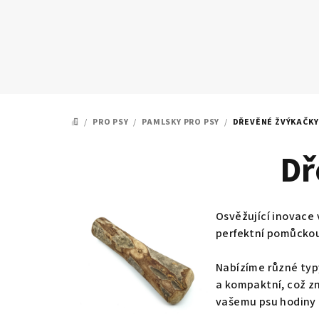
Přejít
na
obsah
/
PRO PSY
/
PAMLSKY PRO PSY
/
DŘEVĚNÉ ŽVÝKAČKY
DOMŮ
Dř
Osvěžující inovace 
perfektní pomůckou
Nabízíme různé typ
a kompaktní, což z
vašemu psu hodiny 