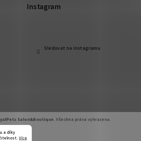
Instagram
Sledovat na Instagramu
yalPets Salon&Boutique
. Všechna práva vyhrazena.
u a díky
žitelnost.
Více