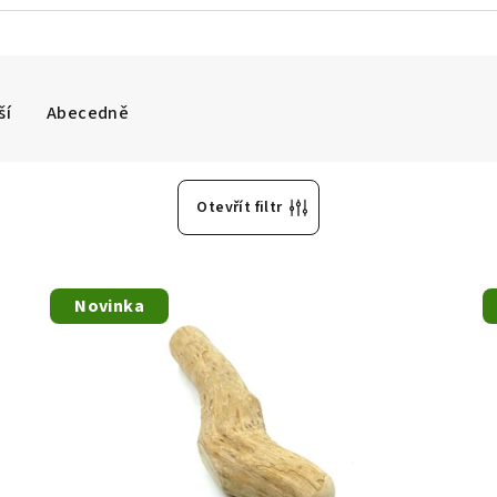
ší
Abecedně
Otevřít filtr
Novinka