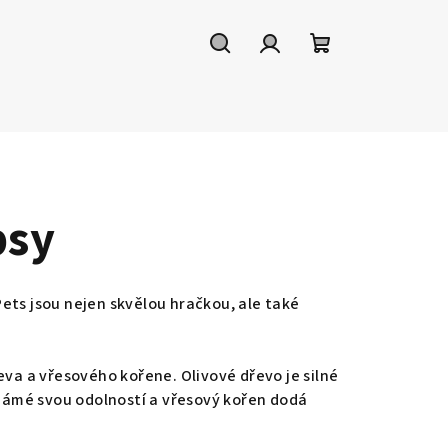
Hledat
Přihlášení
Nákupní
košík
psy
ets jsou nejen skvělou hračkou, ale také
a a vřesového kořene. Olivové dřevo je silné
námé svou odolností a vřesový kořen dodá