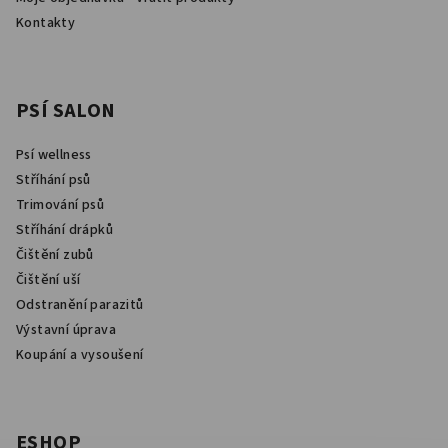
v
Kontakty
ý
p
i
s
PSÍ SALON
u
Psí wellness
Stříhání psů
Trimování psů
Stříhání drápků
Čištění zubů
Čištění uší
Odstranění parazitů
Výstavní úprava
Koupání a vysoušení
ESHOP