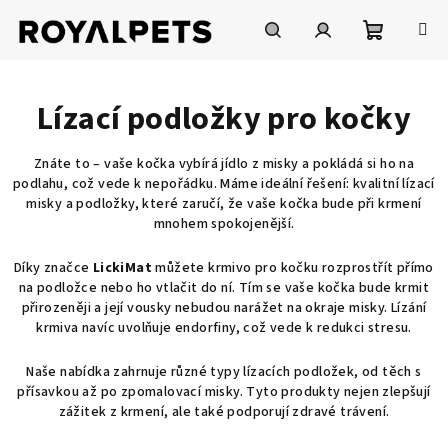
Přejít
na
obsah
Nákupní
Hledat
Přihlášení
Lízací podložky pro kočky
košík
Znáte to – vaše kočka vybírá jídlo z misky a pokládá si ho na
podlahu, což vede k nepořádku. Máme ideální řešení: kvalitní lízací
misky a podložky, které zaručí, že vaše kočka bude při krmení
mnohem spokojenější.
Díky značce
LickiMat
můžete krmivo pro kočku rozprostřít přímo
na podložce nebo ho vtlačit do ní. Tím se vaše kočka bude krmit
přirozeněji a její vousky nebudou narážet na okraje misky. Lízání
krmiva navíc uvolňuje endorfiny, což vede k redukci stresu.
Naše nabídka zahrnuje různé typy lízacích podložek, od těch s
přísavkou až po zpomalovací misky. Tyto produkty nejen zlepšují
zážitek z krmení, ale také podporují zdravé trávení.