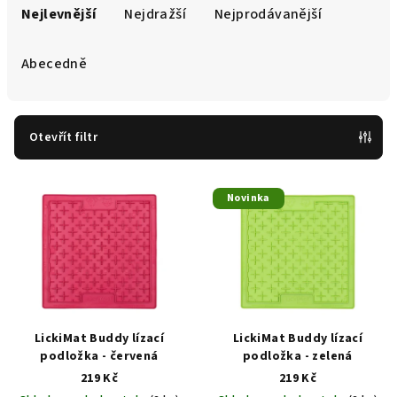
a
Nejlevnější
Nejdražší
Nejprodávanější
z
e
Abecedně
n
í
p
Otevřít filtr
r
V
o
Novinka
ý
d
p
u
i
k
s
t
p
ů
r
LickiMat Buddy lízací
LickiMat Buddy lízací
o
podložka - červená
podložka - zelená
d
219 Kč
219 Kč