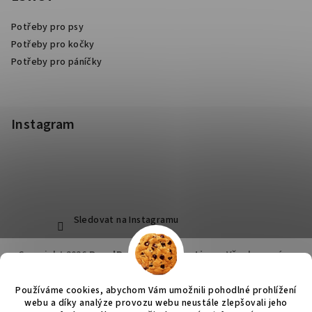
Potřeby pro psy
Potřeby pro kočky
Potřeby pro páníčky
Instagram
Sledovat na Instagramu
Copyright 2026
RoyalPets Salon&Boutique
. Všechna práva
vyhrazena.
Používáme cookies, abychom Vám umožnili pohodlné prohlížení
Vytvořil Shoptet
webu a díky analýze provozu webu neustále zlepšovali jeho