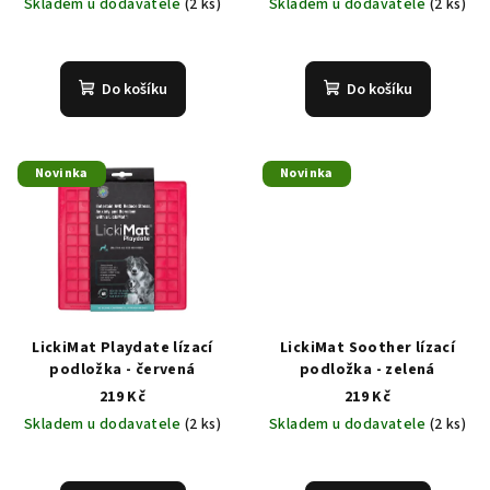
Skladem u dodavatele
(2 ks)
Skladem u dodavatele
(2 ks)
u
k
t
Do košíku
Do košíku
ů
Novinka
Novinka
LickiMat Playdate lízací
LickiMat Soother lízací
podložka - červená
podložka - zelená
219 Kč
219 Kč
Skladem u dodavatele
(2 ks)
Skladem u dodavatele
(2 ks)