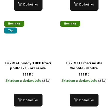
Do košíku
Do košíku
Novinka
Novinka
Tip
LickiMat Buddy TUFF lízací
LickiMat Lízací miska
podložka - oranžová
Wobble - modrá
329 Kč
399 Kč
Skladem u dodavatele
(2 ks)
Skladem u dodavatele
(2 ks)
Do košíku
Do košíku