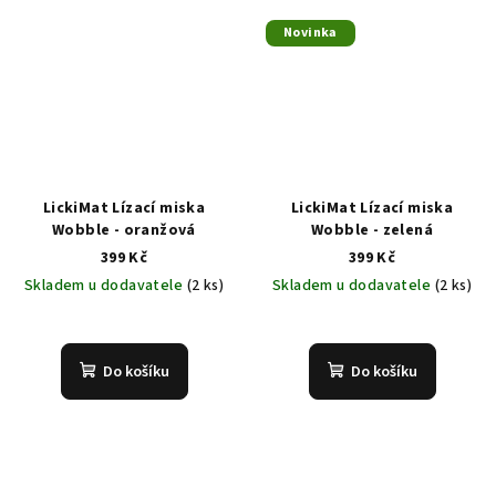
Novinka
LickiMat Lízací miska
LickiMat Lízací miska
Wobble - oranžová
Wobble - zelená
399 Kč
399 Kč
Skladem u dodavatele
(2 ks)
Skladem u dodavatele
(2 ks)
Do košíku
Do košíku