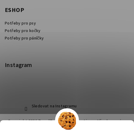
ESHOP
Potřeby pro psy
Potřeby pro kočky
Potřeby pro páníčky
Instagram
Sledovat na Instagramu
Copyright 2026
RoyalPets Salon&Boutique
. Všechna práva
vyhrazena.