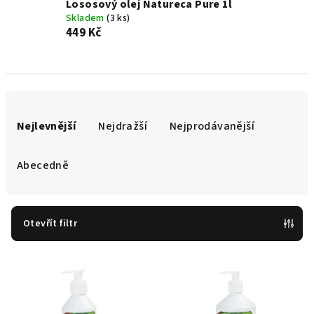
Lososový olej Natureca Pure 1l
Skladem
(3 ks)
449 Kč
Ř
a
Nejlevnější
Nejdražší
Nejprodávanější
z
e
Abecedně
n
í
p
Otevřít filtr
r
V
o
ý
d
p
u