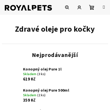
Přejít
na
obsah
Nákupní
Hledat
Přihlášení
Zdravé oleje pro kočky
košík
Nejprodávanější
Konopný olej Pure 1l
Skladem
(3 ks)
619 Kč
Konopný olej Pure 500ml
Skladem
(2 ks)
359 Kč