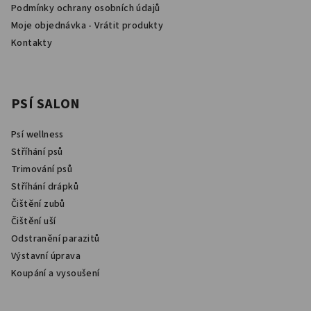
k
Podmínky ochrany osobních údajů
y
Moje objednávka - Vrátit produkty
v
Kontakty
ý
p
i
s
PSÍ SALON
u
Psí wellness
Stříhání psů
Trimování psů
Stříhání drápků
Čištění zubů
Čištění uší
Odstranění parazitů
Výstavní úprava
Koupání a vysoušení