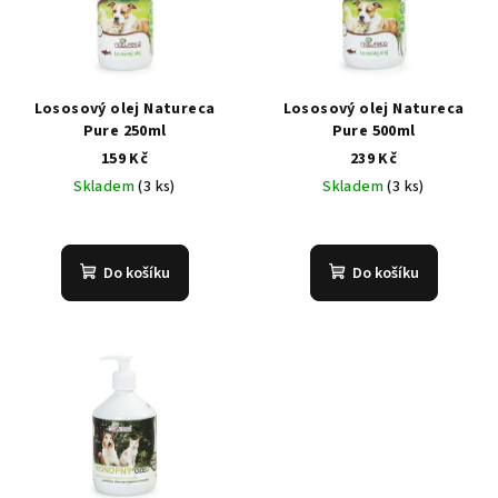
i
k
s
t
p
ů
r
Lososový olej Natureca
Lososový olej Natureca
o
Pure 250ml
Pure 500ml
d
159 Kč
239 Kč
Skladem
(3 ks)
Skladem
(3 ks)
u
k
t
Do košíku
Do košíku
ů