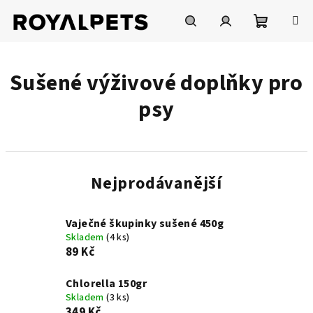
Přejít
na
obsah
Nákupní
Hledat
Přihlášení
Sušené výživové doplňky pro
košík
psy
Nejprodávanější
Vaječné škupinky sušené 450g
Skladem
(4 ks)
89 Kč
Chlorella 150gr
Skladem
(3 ks)
349 Kč