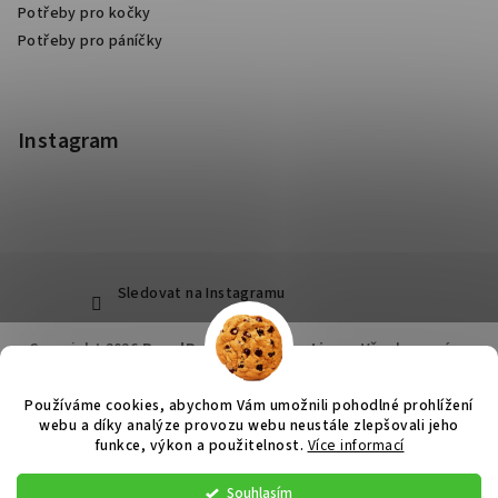
Potřeby pro kočky
Potřeby pro páníčky
Instagram
Sledovat na Instagramu
Copyright 2026
RoyalPets Salon&Boutique
. Všechna práva
vyhrazena.
Používáme cookies, abychom Vám umožnili pohodlné prohlížení
Vytvořil Shoptet
webu a díky analýze provozu webu neustále zlepšovali jeho
funkce, výkon a použitelnost.
Více informací
Souhlasím