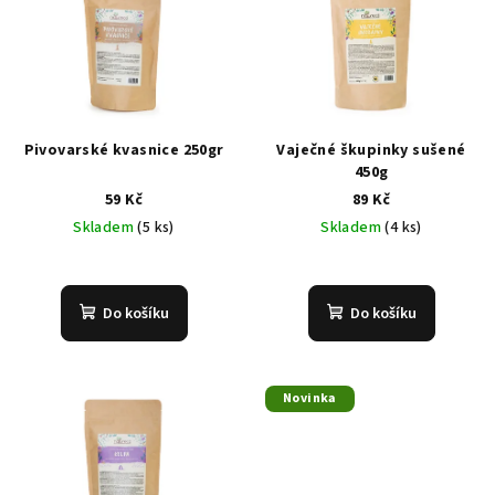
p
u
i
k
s
t
p
ů
r
Pivovarské kvasnice 250gr
Vaječné škupinky sušené
o
450g
d
59 Kč
89 Kč
Skladem
(5 ks)
Skladem
(4 ks)
u
k
t
Do košíku
Do košíku
ů
Novinka