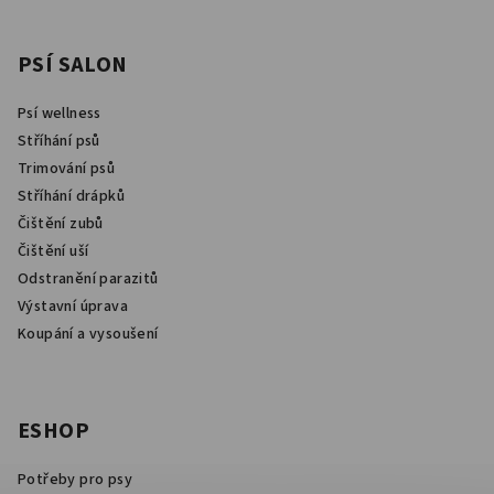
p
i
s
PSÍ SALON
u
Psí wellness
Stříhání psů
Trimování psů
Stříhání drápků
Čištění zubů
Čištění uší
Odstranění parazitů
Výstavní úprava
Koupání a vysoušení
ESHOP
Potřeby pro psy