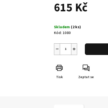
615 Kč
5
hvězdiček.
Měrná
cena:
Skladem
(2 ks)
Kód:
1080
−
+
Tisk
Zeptat se