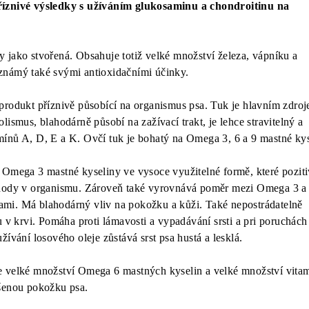
říznivé výsledky s užíváním glukosaminu a chondroitinu na
y jako stvořená. Obsahuje totiž velké množství železa, vápníku a
známý také svými antioxidačními účinky.
produkt příznivě působící na organismus psa. Tuk je hlavním zdro
lismus, blahodárně působí na zažívací trakt, je lehce stravitelný a
ínů A, D, E a K. Ovčí tuk je bohatý na Omega 3, 6 a 9 mastné kys
 Omega 3 mastné kyseliny ve vysoce využitelné formě, které pozit
hody v organismu. Zároveň také vyrovnává poměr mezi Omega 3 a
mi. Má blahodárný vliv na pokožku a kůži. Také nepostrádatelně
u v krvi. Pomáha proti lámavosti a vypadávání srsti a pri poruchách
žívání losového oleje zůstává srst psa hustá a lesklá.
 velké množství Omega 6 mastných kyselin a velké množství vita
ušenou pokožku psa.