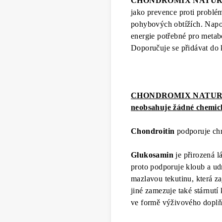
CHONDROMIX NATUR
jako prevence proti probl
pohybových obtížích. Napo
energie potřebné pro metabo
Doporučuje se přidávat do
CHONDROMIX NATURAL D
neobsahuje žádné chemick
Chondroitin
podporuje ch
Glukosamin
je přirozená l
proto podporuje kloub a ud
mazlavou tekutinu, která z
jiné zamezuje také stárnutí 
ve formě výživového doplň