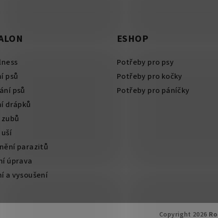
SALON
ESHOP
lness
Potřeby pro psy
í psů
Potřeby pro kočky
ání psů
Potřeby pro páníčky
ní drápků
í zubů
 uší
nění parazitů
ní úprava
í a vysoušení
Copyright 2026
Ro