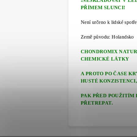
!NESKLADOVAT V LE
PŘÍMEM SLUNCI!
Není určeno k lidské spotře
Země původu: Holandsko
CHONDROMIX NATURA
CHEMICKÉ LÁTKY
A PROTO PO ČASE K
HUSTÉ KONZISTENCI
PAK
PŘED POUŽITÍM 
PŘETREPAT.