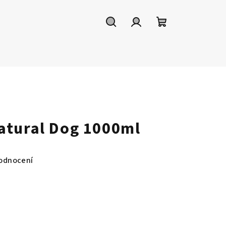
Hledat
Přihlášení
Nákupní
košík
atural Dog 1000ml
odnocení
a