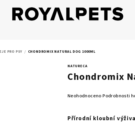
EJE PRO PSY
/
CHONDROMIX NATURAL DOG 1000ML
NATURECA
Chondromix N
Průměrné
Neohodnoceno
Podrobnosti h
hodnocení
produktu
je
Přírodní kloubní výživ
0,0
z