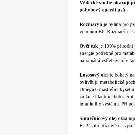
Vědecké studie ukazují p
pohybový aparát psů .
Rozmarýn
je bylina pro ps
vitamínu B6. Rozmarýn je 
Ovčí tuk
je 100% přírodní 
energie potřebné pro metabo
napomáhá vstřebávání vitam
Lososový olej
je bohatý na
ovlivňují metabolické poc
Omega 6 mastnými kyselina
znižuje hladinu cholesterol
imunitního systému. Při pou
Slunečnicový olej
obsahuje
E. Působí příznivě na vys