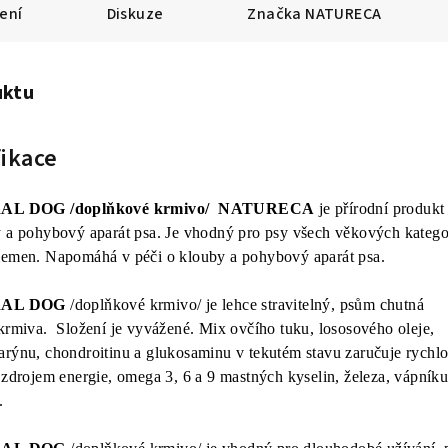
ení
Diskuze
Značka
NATURECA
uktu
ikace
 DOG /doplňkové krmivo/ NATURECA
je přírodní produkt
y a pohybový aparát psa. Je vhodný pro psy všech věkových katego
plemen. Napomáhá v péči o klouby a pohybový aparát psa.
AL DOG
/doplňkové krmivo/ je lehce stravitelný, psům chutná
 krmiva. Složení je vyvážené. Mix ovčího tuku, lososového oleje,
arýnu, chondroitinu a glukosaminu v tekutém stavu zaručuje rychlo
 zdrojem energie, omega 3, 6 a 9 mastných kyselin, železa, vápník
.