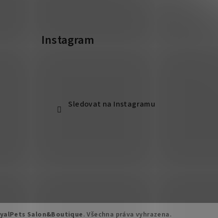
Instagram
Sledovat na Instagramu
yalPets Salon&Boutique
. Všechna práva vyhrazena.