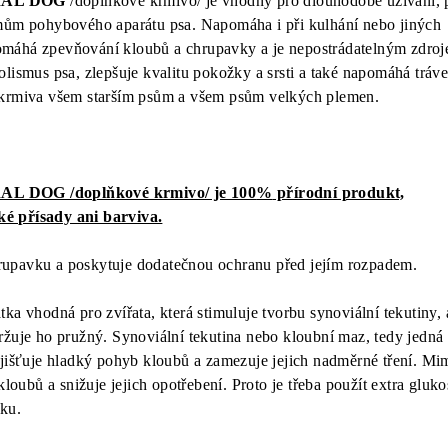
AL DOG
/doplňkové krmivo/ je vhodný pro dlouhodobé užívání, 
émům pohybového aparátu psa. Napomáha i při kulhání nebo jiných
máhá zpevňování kloubů a chrupavky a je nepostrádatelným zdro
lismus psa, zlepšuje kvalitu pokožky a srsti a také napomáhá tráve
 krmiva všem starším psům a všem psům velkých plemen.
OG /doplňkové krmivo/ je 100
%
přírodní produkt,
é přísady ani barviva.
rupavku a poskytuje dodatečnou ochranu před jejím rozpadem.
átka vhodná pro zvířata, která stimuluje tvorbu synoviální tekutiny, 
ržuje ho pružný. Synoviální tekutina nebo kloubní maz, tedy jedná 
ajišťuje hladký pohyb kloubů a zamezuje jejich nadměrné tření. Mi
kloubů a snižuje jejich opotřebení. Proto je třeba použít extra gluk
ku.