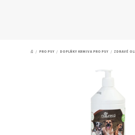
Přejít
na
obsah
/
PRO PSY
/
DOPLŇKY KRMIVA PRO PSY
/
ZDRAVÉ OL
DOMŮ