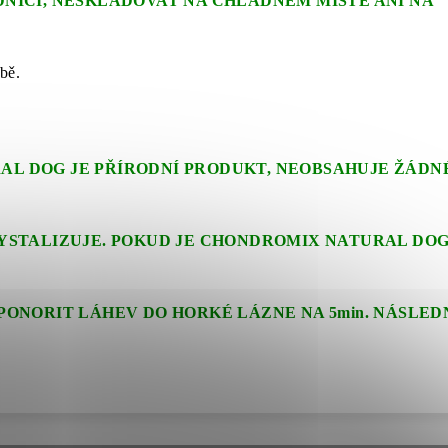
DNICI, NESKLADOVAT NA CHLADNEM MÍSTE ANI NA
bě.
L DOG JE PŘÍRODNÍ PRODUKT, NEOBSAHUJE ŽÁDN
RYSTALIZUJE. POKUD JE CHONDROMIX NATURAL DOG
,
PONORIT LÁHEV DO HORKÉ LÁZNE NA 5min. NÁSLED