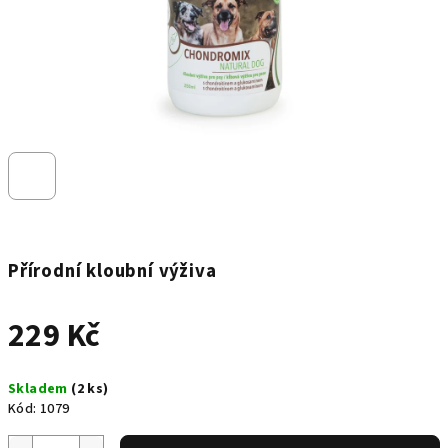
Přírodní kloubní výživa
229 Kč
Měrná
Skladem
(2 ks)
cena:
Kód:
1079