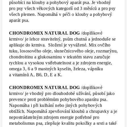
působíci na klouby a pohybový aparát psa. Je vhodný
pro psy všech věkových kategoríí od 3 měsíců a pro psy
všech plemen. Napomáhá v péči o klouby a pohybový
aparát psa.
CHONDROMIX NATURAL DOG
/doplňkové
krmivo/ je lehce stravitelný, psům chutná a jednoduše se
aplikuje do krmiva. Složení je vyvážené. Mix ovčího
tuku, lososového oleje, slunečnicového oleje, rozmarýnu,
chondroitinu a glukosaminu v tekutém stavu zaručuje
rychlou a vysokou vstřebatelnost a je zdrojem energie,
omega 3, 6 a 9 mastných kyselin, železa, vápníku
a vitamínů A, B6, D, E a K.
CHONDROMIX NATURAL DOG
/doplňkové
krmivo/ je vhodný pro dlouhodobé užívání, působí jako
prevence proti problémům pohybového aparátu psa.
Napomáha i při kulhání nebo jiných pohybových
obtížích. Napomáhá zpevňování kloubů a chrupavky a je
nepostrádatelným zdrojem energie potřebné pro
metabolismus psa, zlepšuje kvalitu pokožky a srsti a také