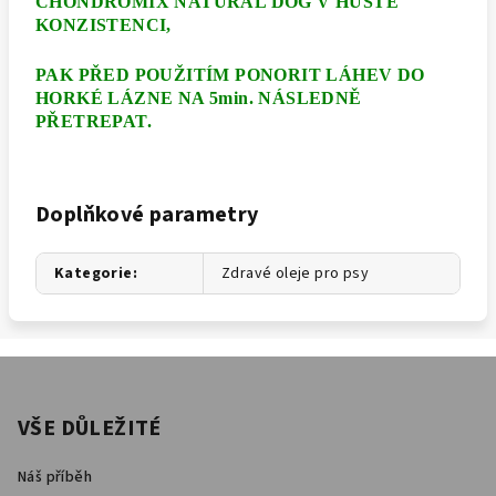
CHONDROMIX NATURAL DOG V HUSTÉ
KONZISTENCI,
PAK
PŘED POUŽITÍM PONORIT LÁHEV DO
HORKÉ LÁZNE NA 5min. NÁSLEDNĚ
PŘETREPAT.
Doplňkové parametry
Kategorie
:
Zdravé oleje pro psy
Z
á
p
VŠE DŮLEŽITÉ
a
Náš příběh
t