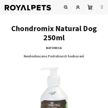
Přejít
na
obsah
Nákupní
Hledat
Přihlášení
Chondromix Natural Dog
košík
250ml
NATURECA
Průměrné
Neohodnoceno
Podrobnosti hodnocení
hodnocení
produktu
je
0,0
z
5
hvězdiček.