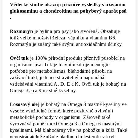
Vědecké studie ukazují příznivé výsledky s užíváním
glukosaminu a chondroitinu na pohybový aparát psů
.
Rozmarýn
je bylina pro psy jako stvořená. Obsahuje
totiž velké množství železa, vápníku a vitamínu B6.
Rozmarýn je známý také svými antioxidačními účinky.
Ovčí tuk
je 100% přírodní produkt příznivě působící na
organismus psa. Tuk je hlavním zdrojem energie
potřebné pro metabolismus, blahodárně působí na
zažívací trakt, je lehce stravitelný a napomáhá
vstřebávání vitamínů A, D, E a K. Ovčí tuk je bohatý na
Omega 3, 6 a 9 mastné kyseliny.
Lososový olej
je bohatý na Omega 3 mastné kyseliny ve
vysoce využitelné formě, které pozitivně ovlivňují
metabolické pochody v organismu. Zároveň také
vyrovnává poměr mezi Omega 3 a Omega 6 mastnými
kyselinami. Má blahodárný vliv na pokožku a kůži. Také
nepostrádatelně znižuje hladinu cholesterolu v krvi.