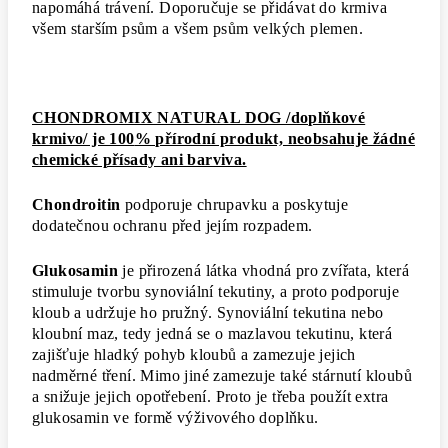
napomáhá trávení. Doporučuje se přidávat do krmiva
všem starším psům a všem psům velkých plemen.
CHONDROMIX NATURAL DOG /doplňkové
krmivo/ je 100
%
přírodní produkt, neobsahuje žádné
chemické přísady ani barviva.
Chondroitin
podporuje chrupavku a poskytuje
dodatečnou ochranu před jejím rozpadem.
Glukosamin
je přirozená látka vhodná pro zvířata, která
stimuluje tvorbu synoviální tekutiny, a proto podporuje
kloub a udržuje ho pružný. Synoviální tekutina nebo
kloubní maz, tedy jedná se o mazlavou tekutinu, která
zajišťuje hladký pohyb kloubů a zamezuje jejich
nadměrné tření. Mimo jiné zamezuje také stárnutí kloubů
a snižuje jejich opotřebení. Proto je třeba použít extra
glukosamin ve formě výživového doplňku.