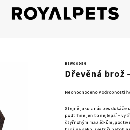
BEWOODEN
Dřevěná brož -
Průměrné
Neohodnoceno
Podrobnosti h
hodnocení
produktu
Stejně jako z nás pes dokáže u
je
podtrhne jen to nejlepší – vyt
0,0
čtyřnohým mazlíčkům, poctivé 
z
brož na sako, svetr či batoh a