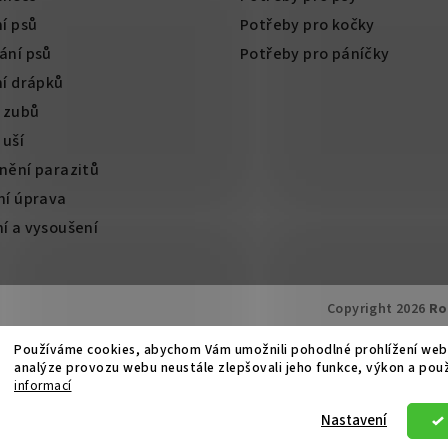
í psů
Potřeby pro kočky
ání psů
Potřeby pro páníčky
ní drápků
í zubů
 uší
nění parazitů
ní úprava
í a vysoušení
Copyright 2026
Ro
Používáme cookies, abychom Vám umožnili pohodlné prohlížení web
analýze provozu webu neustále zlepšovali jeho funkce, výkon a pou
informací
Nastavení