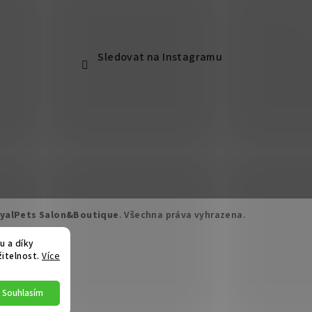
Sledovat na Instagramu
yalPets Salon&Boutique
. Všechna práva vyhrazena.
u a díky
žitelnost.
Více
Souhlasím