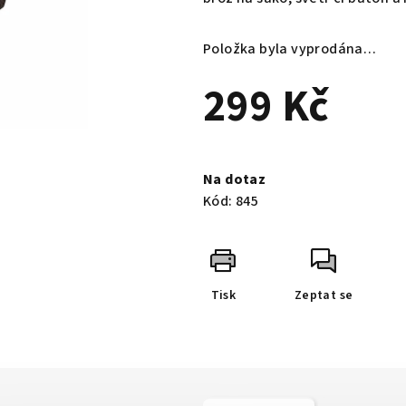
5
hvězdiček.
Položka byla vyprodána…
299 Kč
Měrná
cena:
Na dotaz
Kód:
845
Tisk
Zeptat se