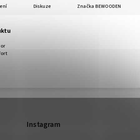
ení
Diskuze
Značka
BEWOODEN
uktu
vor
ort
Instagram