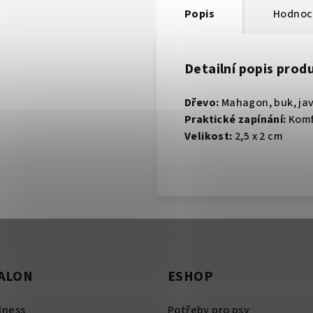
Popis
Hodnoc
Detailní popis prod
Dřevo:
Mahagon, buk, ja
Praktické zapínání:
Komf
Velikost:
2,5 x 2 cm
SALON
ESHOP
lness
Potřeby pro psy