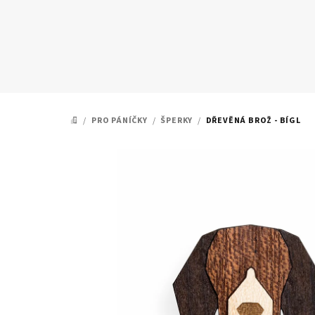
Přejít
na
obsah
/
PRO PÁNÍČKY
/
ŠPERKY
/
DŘEVĚNÁ BROŽ - BÍGL
DOMŮ