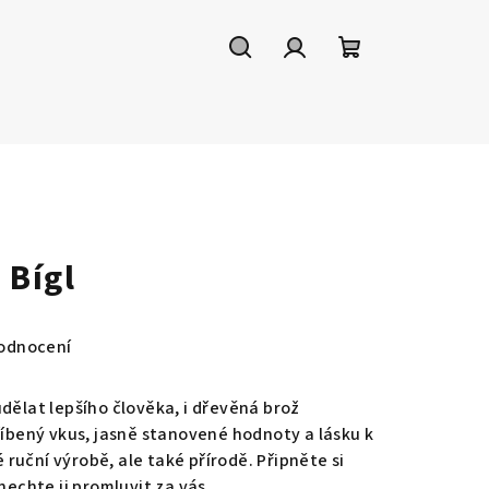
Hledat
Přihlášení
Nákupní
košík
 Bígl
odnocení
dělat lepšího člověka, i dřevěná brož
říbený vkus, jasně stanovené hodnoty a lásku k
ruční výrobě, ale také přírodě. Připněte si
 nechte ji promluvit za vás.