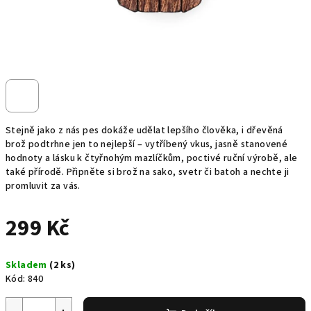
Stejně jako z nás pes dokáže udělat lepšího člověka, i dřevěná
brož podtrhne jen to nejlepší – vytříbený vkus, jasně stanovené
hodnoty a lásku k čtyřnohým mazlíčkům, poctivé ruční výrobě, ale
také přírodě. Připněte si brož na sako, svetr či batoh a nechte ji
promluvit za vás.
299 Kč
Měrná
Skladem
(2 ks)
cena:
Kód:
840