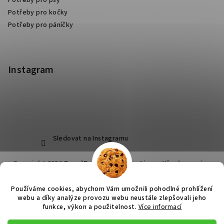
Potřeby pro psy
Potřeby pro kočky
Potřeby pro páníčky
Instagram
Sledovat na Instagramu
Copyright 2026
RoyalPets Salon&Boutique
. Všechna práva
vyhrazena.
Používáme cookies, abychom Vám umožnili pohodlné prohlížení
Vytvořil Shoptet
webu a díky analýze provozu webu neustále zlepšovali jeho
funkce, výkon a použitelnost.
Více informací