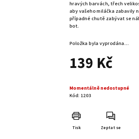
0,0
hravých barvách, třech veliko
z
aby vašeho miláčka zabavily 
5
případné chutě zabývat se n
hvězdiček.
bot.
Položka byla vyprodána…
139 Kč
Měrná
cena:
Momentálně nedostupné
Kód:
1203
Tisk
Zeptat se