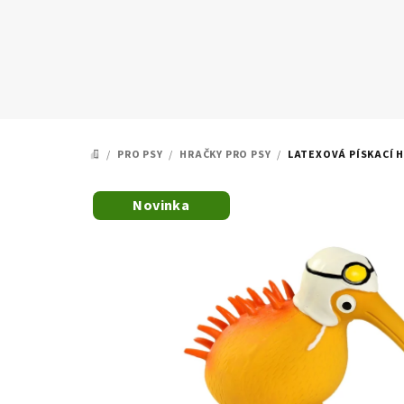
Přejít
na
obsah
/
PRO PSY
/
HRAČKY PRO PSY
/
LATEXOVÁ PÍSKACÍ 
DOMŮ
Novinka