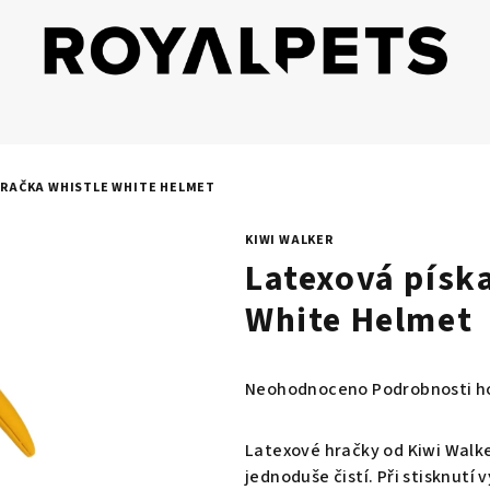
HRAČKA WHISTLE WHITE HELMET
KIWI WALKER
Latexová písk
White Helmet
Průměrné
Neohodnoceno
Podrobnosti h
hodnocení
produktu
Latexové hračky od Kiwi Walke
je
jednoduše čistí. Při stisknutí