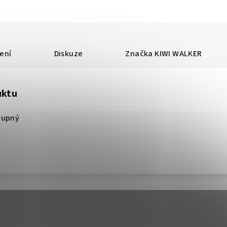
ení
Diskuze
Značka
KIWI WALKER
uktu
tupný