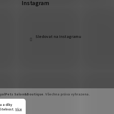
Instagram
Sledovat na Instagramu
yalPets Salon&Boutique
. Všechna práva vyhrazena.
u a díky
žitelnost.
Více