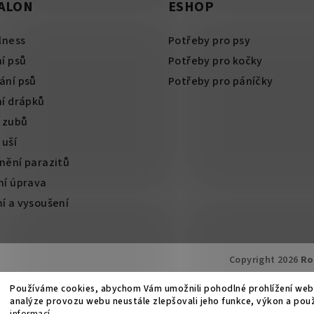
SALON
ESHOP
lness
Potřeby pro psy
í psů
Potřeby pro kočky
ání psů
Potřeby pro páníčky
ní drápků
í zubů
 uší
nění parazitů
ní úprava
í a vysoušení
Copyright 2026
Ro
Používáme cookies, abychom Vám umožnili pohodlné prohlížení web
analýze provozu webu neustále zlepšovali jeho funkce, výkon a pou
informací