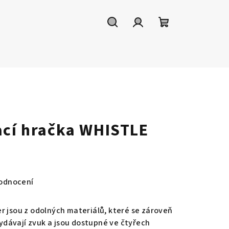
Hledat
Přihlášení
Nákupní
košík
ací hračka WHISTLE
odnocení
r jsou z odolných materiálů, které se zároveň
 vydávají zvuk a jsou dostupné ve čtyřech