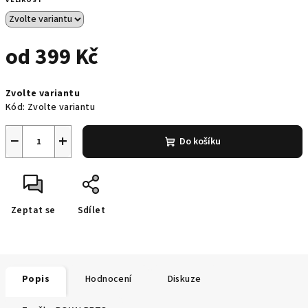
VELIKOST
od
399 Kč
Měrná
Zvolte variantu
cena:
Kód:
Zvolte variantu
−
+
Do košíku
Zeptat se
Sdílet
Popis
Hodnocení
Diskuze