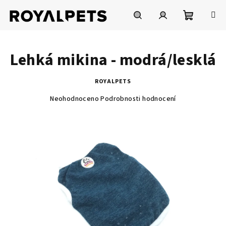
Přejít
na
obsah
Nákupní
Hledat
Přihlášení
Lehká mikina - modrá/lesklá
košík
ROYALPETS
Průměrné
Neohodnoceno
Podrobnosti hodnocení
hodnocení
produktu
je
0,0
z
5
hvězdiček.