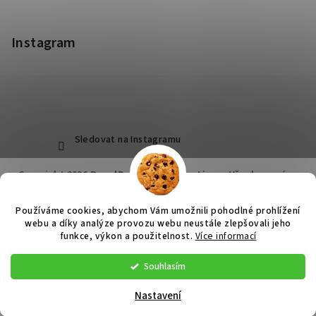
Instagram
Sledovat na Instagramu
Copyright 2026
RoyalPets Salon&Boutique
. Všechna práva
vyhrazena.
Používáme cookies, abychom Vám umožnili pohodlné prohlížení
Vytvořil Shoptet
webu a díky analýze provozu webu neustále zlepšovali jeho
funkce, výkon a použitelnost.
Více informací
Souhlasím
Nastavení