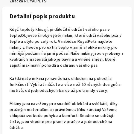
Značka
ROYALPETS
Detailní popis produktu
Když teploty klesají, je důležité udržet vašeho psa v
teple.Objevte široký výběr mikin, které udrží vašeho psa v
teple a stylu po celý rok. V nabídce RoyalPets najdete
mikiny z fleece pro extra teplo v zimě a lehké mikiny pro
mírnější podzimní a jarní počasí. Naše mikiny jsou vyrobeny z
kvalitních materiálů jako je bavlna a vlněné směsi, které
zajistí maximální pohodlí a ochranu vašeho psa.
Každá naše mikina je navržena s ohledem na pohodlí a
funkčnost. Vybírat můžete z více než 20 různých designů a
motivů, od jednoduchých barev až po trendy vzory.
Mikiny jsou navrženy pro snadné oblékání a svlékání, díky
pružným materiálům a správnému střihu zaručují Vašemu
chlupáči svobodu pohybu a komfort. Snadno se udržují
čisté, jsou vhodné pro praní v pračce a jednoduché na
údržbu.