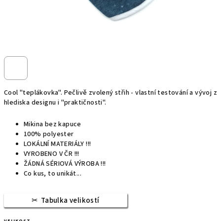
Cool "teplákovka". Pečlivě zvolený střih - vlastní testování a vývoj z
hlediska designu i "praktičnosti".
Mikina bez kapuce
100% polyester
LOKÁLNÍ MATERIÁLY !!!
VYROBENO V ČR !!!
ŽÁDNÁ SÉRIOVÁ VÝROBA !!!
Co kus, to unikát...
Tabulka velikostí