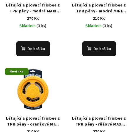
Létající a plovací frisbee z
Létající a plovací frisbee z
TPR pěny - modré MAXI
TPR pěny - modré MINI
22cm
16cm
270 Kč
210 Kč
Skladem
(3 ks)
Skladem
(3 ks)
Do košíku
Do košíku
Novinka
Létající a plovací frisbee z
Létající a plovací frisbee z
TPR pěny - oranžové MINI
TPR pěny - růžové MAXI
16cm
22cm
210 Kč
270 Kč