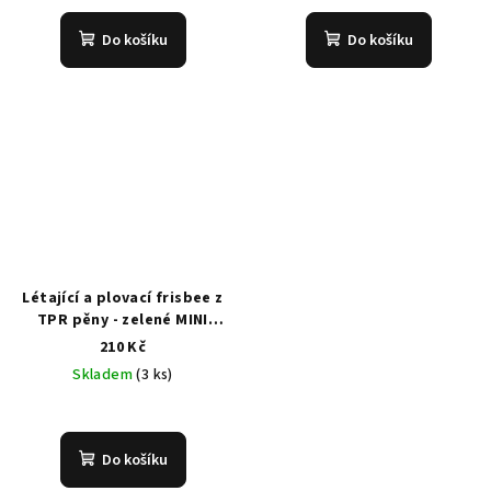
Do košíku
Do košíku
Létající a plovací frisbee z
TPR pěny - zelené MINI
16cm
210 Kč
Skladem
(3 ks)
Do košíku