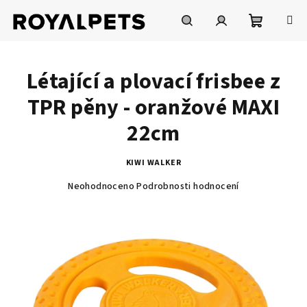
Přejít
na
obsah
Nákupní
Hledat
Přihlášení
Létající a plovací frisbee z
košík
TPR pěny - oranžové MAXI
22cm
KIWI WALKER
Průměrné
Neohodnoceno
Podrobnosti hodnocení
hodnocení
produktu
je
0,0
z
5
hvězdiček.