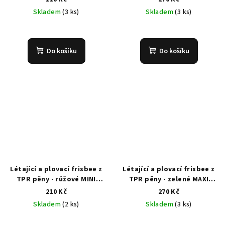
Skladem
(3 ks)
Skladem
(3 ks)
Do košíku
Do košíku
Létající a plovací frisbee z
Létající a plovací frisbee z
TPR pěny - růžové MINI
TPR pěny - zelené MAXI
16cm
22cm
210 Kč
270 Kč
Skladem
(2 ks)
Skladem
(3 ks)