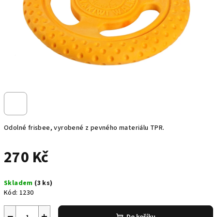
Odolné frisbee, vyrobené z pevného materiálu TPR.
270 Kč
Měrná
Skladem
(3 ks)
cena:
Kód:
1230
−
+