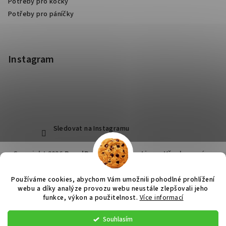
Potřeby pro kočky
Potřeby pro páníčky
Instagram
Sledovat na Instagramu
Copyright 2026
RoyalPets Salon&Boutique
. Všechna práva
vyhrazena.
Používáme cookies, abychom Vám umožnili pohodlné prohlížení
Vytvořil Shoptet
webu a díky analýze provozu webu neustále zlepšovali jeho
funkce, výkon a použitelnost.
Více informací
Souhlasím