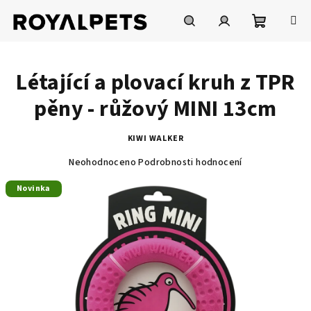
Přejít
na
obsah
Nákupní
Hledat
Přihlášení
Létající a plovací kruh z TPR
košík
pěny - růžový MINI 13cm
KIWI WALKER
Průměrné
Neohodnoceno
Podrobnosti hodnocení
hodnocení
produktu
Novinka
je
0,0
z
5
hvězdiček.