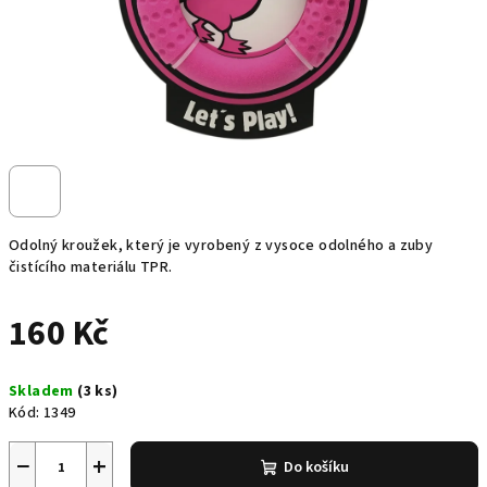
Odolný kroužek, který je vyrobený z vysoce odolného a zuby
čistícího materiálu TPR.
160 Kč
Měrná
Skladem
(3 ks)
cena:
Kód:
1349
−
+
Do košíku