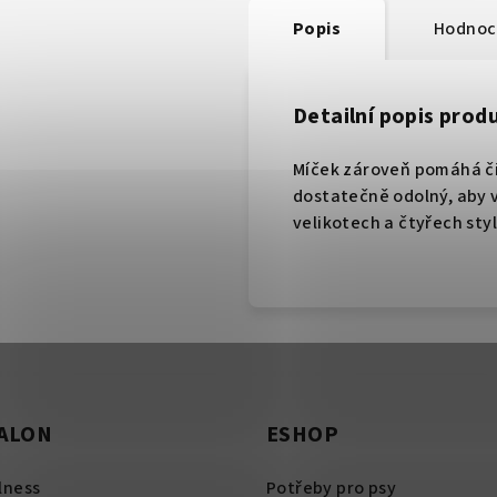
Popis
Hodnoc
Detailní popis prod
Míček zároveň pomáhá čis
dostatečně odolný, aby 
velikotech a čtyřech sty
SALON
ESHOP
lness
Potřeby pro psy