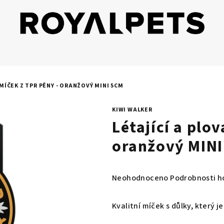
 MÍČEK Z TPR PĚNY - ORANŽOVÝ MINI 5CM
KIWI WALKER
Létající a plo
oranžový MIN
Průměrné
Neohodnoceno
Podrobnosti h
hodnocení
produktu
Kvalitní míček s důlky, který 
je