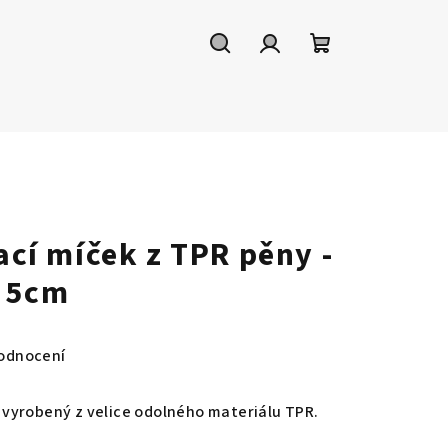
Hledat
Přihlášení
Nákupní
košík
vací míček z TPR pěny -
I 5cm
odnocení
je vyrobený z velice odolného materiálu TPR.