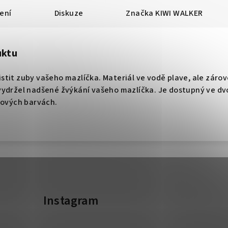
ení
Diskuze
Značka
KIWI WALKER
uktu
tit zuby vašeho mazlíčka. Materiál ve vodě plave, ale zárov
vydržel nadšené žvýkání vašeho mazlíčka. Je dostupný ve dv
lových barvách.
Instagram