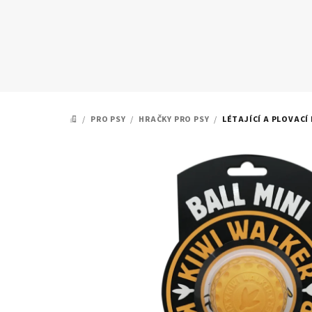
Přejít
na
obsah
/
PRO PSY
/
HRAČKY PRO PSY
/
LÉTAJÍCÍ A PLOVACÍ
DOMŮ