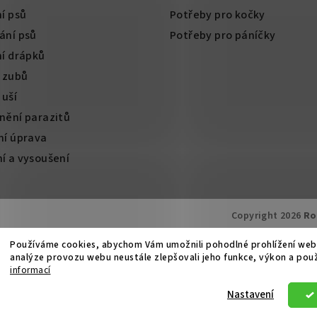
í psů
Potřeby pro kočky
ání psů
Potřeby pro páníčky
ní drápků
í zubů
 uší
nění parazitů
ní úprava
í a vysoušení
Copyright 2026
Ro
Používáme cookies, abychom Vám umožnili pohodlné prohlížení web
analýze provozu webu neustále zlepšovali jeho funkce, výkon a pou
informací
Nastavení