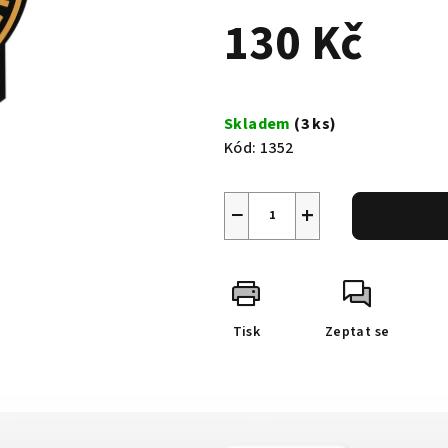
0,0
130 Kč
z
5
hvězdiček.
Měrná
cena:
Skladem
(3 ks)
Kód:
1352
−
+
Tisk
Zeptat se