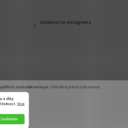
Sledovat na Instagramu
yalPets Salon&Boutique
. Všechna práva vyhrazena.
u a díky
žitelnost.
Více
Souhlasím