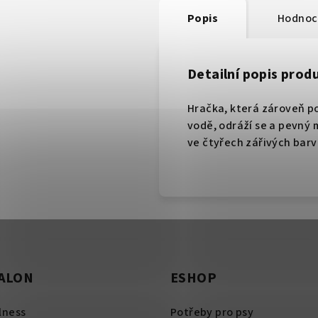
Popis
Hodnoc
Detailní popis prod
Hračka, která zároveň p
vodě, odráží se a pevný 
ve čtyřech zářivých barv
SALON
ESHOP
lness
Potřeby pro psy