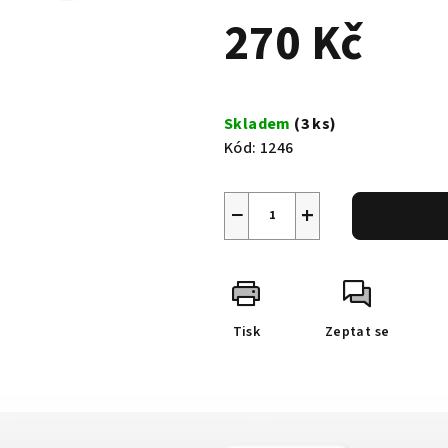
0,0
270 Kč
z
5
hvězdiček.
Měrná
cena:
Skladem
(3 ks)
Kód:
1246
−
+
Tisk
Zeptat se