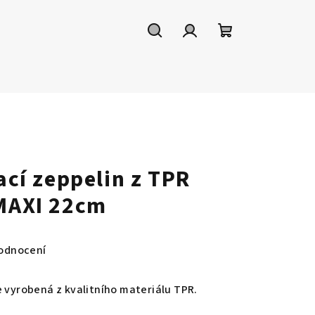
Hledat
Přihlášení
Nákupní
košík
vací zeppelin z TPR
 MAXI 22cm
odnocení
e vyrobená z kvalitního materiálu TPR.