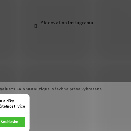
Sledovat na Instagramu
yalPets Salon&Boutique
. Všechna práva vyhrazena.
u a díky
žitelnost.
Více
Souhlasím