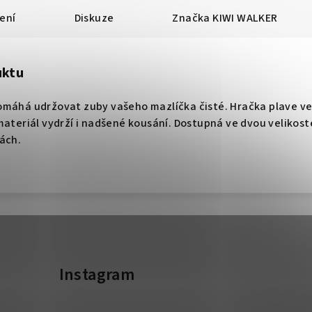
ení
Diskuze
Značka
KIWI WALKER
uktu
omáhá udržovat zuby vašeho mazlíčka čisté. Hračka plave v
materiál vydrží i nadšené kousání. Dostupná ve dvou velikost
ách.
Instagram