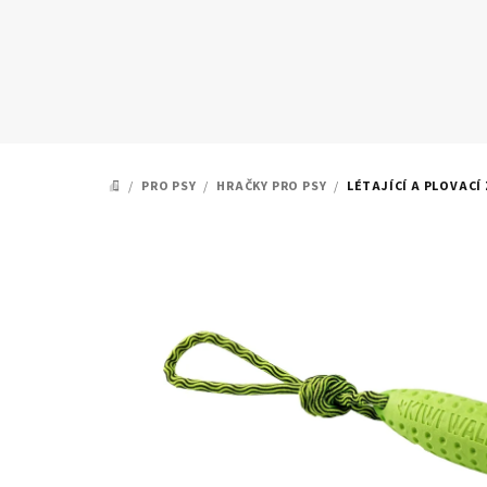
Přejít
na
obsah
/
PRO PSY
/
HRAČKY PRO PSY
/
LÉTAJÍCÍ A PLOVACÍ 
DOMŮ