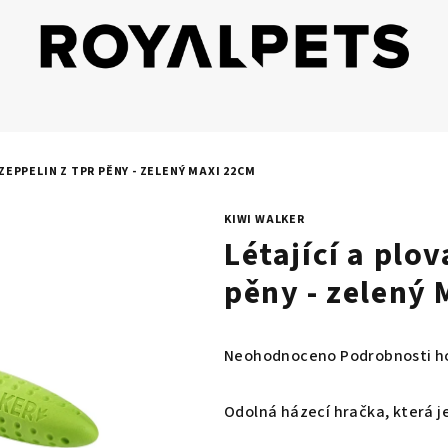
ZEPPELIN Z TPR PĚNY - ZELENÝ MAXI 22CM
KIWI WALKER
Létající a plo
pěny - zelený
Průměrné
Neohodnoceno
Podrobnosti h
hodnocení
produktu
Odolná házecí hračka, která j
je