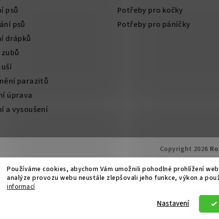
í psů
Potřeby pro kočky
ání psů
Potřeby pro páníčky
ní drápků
í zubů
 uší
nění parazitů
ní úprava
í a vysoušení
Copyright 2026
Ro
Používáme cookies, abychom Vám umožnili pohodlné prohlížení web
analýze provozu webu neustále zlepšovali jeho funkce, výkon a pou
informací
Nastavení