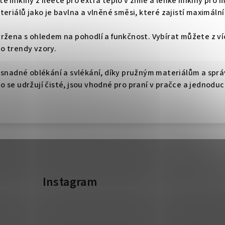
 mikiny z fleece pro extra teplo v zimě a lehké mikiny pro mí
teriálů jako je bavlna a vlněné směsi, které zajistí maximáln
ržena s ohledem na pohodlí a funkčnost. Vybírat můžete z ví
o trendy vzory.
o snadné oblékání a svlékání, díky pružným materiálům a spr
 se udržují čisté, jsou vhodné pro praní v pračce a jednodu
Instagram