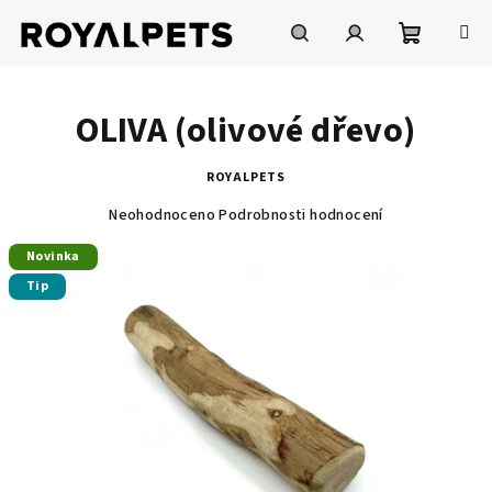
Přejít
na
obsah
Nákupní
Hledat
Přihlášení
OLIVA (olivové dřevo)
košík
ROYALPETS
Průměrné
Neohodnoceno
Podrobnosti hodnocení
hodnocení
produktu
Novinka
je
Tip
0,0
z
5
hvězdiček.