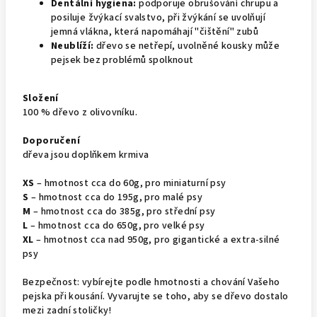
Dentální hygiena:
podporuje obrušování chrupu a
posiluje žvýkací svalstvo, při žvýkání se uvolňují
jemná vlákna, která napomáhají "čištění" zubů
Neublíží:
dřevo se netřepí, uvolněné kousky může
pejsek bez problémů spolknout
Složení
100 % dřevo z olivovníku.
Doporučení
dřeva jsou doplňkem krmiva
XS
– hmotnost cca do 60g, pro miniaturní psy
S
– hmotnost cca do 195g, pro malé psy
M
– hmotnost cca do 385g, pro střední psy
L
– hmotnost cca do 650g, pro velké psy
XL
– hmotnost cca nad 950g, pro gigantické a extra-silné
psy
Bezpečnost: vybírejte podle hmotnosti a chování Vašeho
pejska při kousání. Vyvarujte se toho, aby se dřevo dostalo
mezi zadní stoličky!