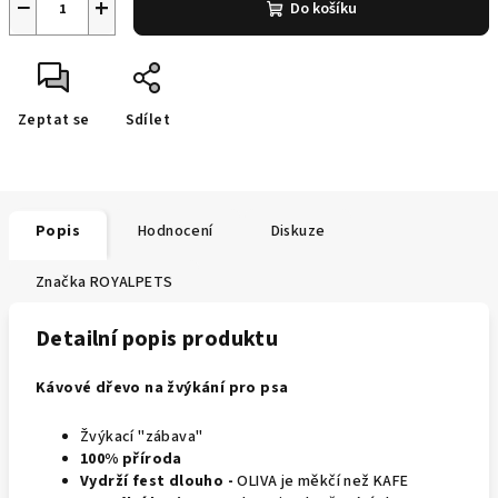
−
+
Do košíku
Zeptat se
Sdílet
Popis
Hodnocení
Diskuze
Značka
ROYALPETS
Detailní popis produktu
Kávové dřevo na žvýkání pro psa
Žvýkací "zábava"
100% příroda
Vydrží fest dlouho -
OLIVA je měkčí než KAFE