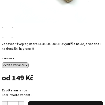
Zábavná "žvejka", která DLOOOOOOUHO vydrží a navíc je vhodná i
na dentální hygienu !!!
VELIKOST
od
149 Kč
Měrná
Zvolte variantu
cena:
Kód:
Zvolte variantu