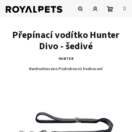
Přejít
na
obsah
Nákupní
Hledat
Přihlášení
Přepínací vodítko Hunter
košík
Divo - šedivé
HUNTER
Průměrné
Neohodnoceno
Podrobnosti hodnocení
hodnocení
produktu
je
0,0
z
5
hvězdiček.