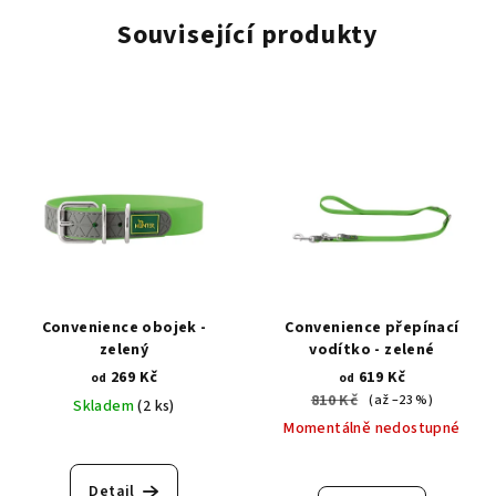
Související produkty
Convenience obojek -
Convenience přepínací
zelený
vodítko - zelené
269 Kč
619 Kč
od
od
810 Kč
(až –23 %)
Skladem
(2 ks)
Momentálně nedostupné
Detail