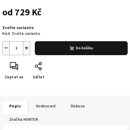
od
729 Kč
Měrná
Zvolte variantu
cena:
Kód:
Zvolte variantu
−
+
Do košíku
Zeptat se
Sdílet
Popis
Hodnocení
Diskuze
Značka
HUNTER