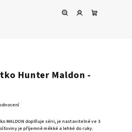
Hledat
Přihlášení
Nákupní
košík
ítko Hunter Maldon -
odnocení
ko MALDON doplňuje sérii, je nastavitelné ve 3
síťoviny je příjemně měkké a lehké do ruky.