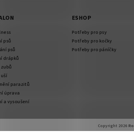
SALON
ESHOP
lness
Potřeby pro psy
í psů
Potřeby pro kočky
ání psů
Potřeby pro páníčky
ní drápků
í zubů
 uší
nění parazitů
ní úprava
í a vysoušení
Copyright 2026
Ro