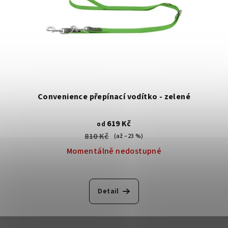
Convenience přepínací vodítko - zelené
619 Kč
od
810 Kč
(až –23 %)
Momentálně nedostupné
Detail