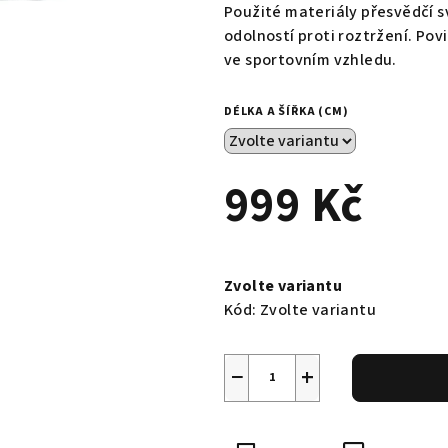
0,0
Použité materiály přesvědčí 
z
odolností proti roztržení. Po
5
ve sportovním vzhledu.
hvězdiček.
DÉLKA A ŠÍŘKA (CM)
999 Kč
Měrná
cena:
Zvolte variantu
Kód:
Zvolte variantu
−
+