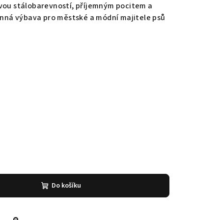
svou stálobarevností, příjemným pocitem a
vinná výbava pro městské a módní majitele psů
Do košíku