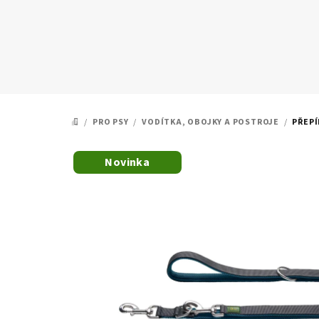
Přejít
na
obsah
/
PRO PSY
/
VODÍTKA, OBOJKY A POSTROJE
/
PŘEPÍ
DOMŮ
Novinka