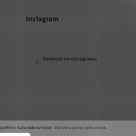
Instagram
Sledovat na Instagramu
yalPets Salon&Boutique
. Všechna práva vyhrazena.