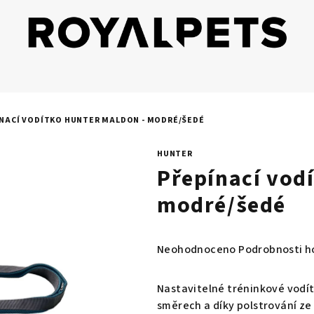
NACÍ VODÍTKO HUNTER MALDON - MODRÉ/ŠEDÉ
HUNTER
Přepínací vod
modré/šedé
Průměrné
Neohodnoceno
Podrobnosti h
hodnocení
produktu
Nastavitelné tréninkové vodít
je
směrech a díky polstrování ze 