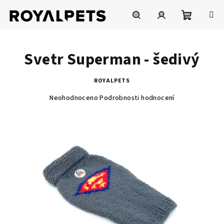
Přejít
na
obsah
Nákupní
Hledat
Přihlášení
Svetr Superman - šedivý
košík
ROYALPETS
Průměrné
Neohodnoceno
Podrobnosti hodnocení
hodnocení
produktu
je
0,0
z
5
hvězdiček.