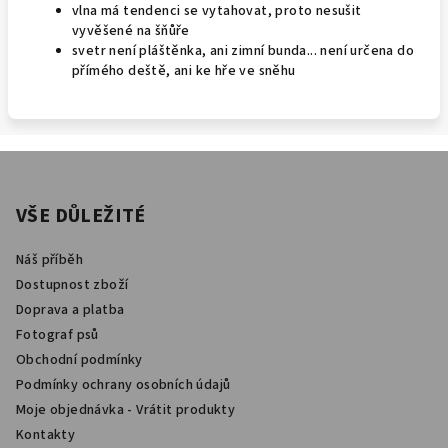
vlna má tendenci se vytahovat, proto nesušit
vyvěšené na šňůře
svetr není pláštěnka, ani zimní bunda... není určena do
přímého deště, ani ke hře ve sněhu
Z
á
p
VŠE DŮLEŽITÉ
a
Náš příběh
t
Dostupnost zboží
í
Doprava a platba
Fotograf psů
Obchodní podmínky
Podmínky ochrany osobních údajů
Moje objednávka - Vrátit produkty
Kontakty