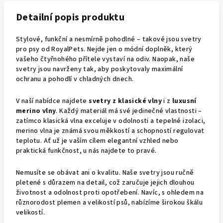
Detailní popis produktu
Stylové, funkční a nesmírně pohodlné – takové jsou svetry
pro psy od RoyalPets. Nejde jen o módní doplněk, který
vašeho čtyřnohého přítele vystaví na odiv. Naopak, naše
svetry jsou navrženy tak, aby poskytovaly maximální
ochranu a pohodlí v chladných dnech.
V naší nabídce najdete
svetry z klasické vlny
i z
luxusní
merino vlny
. Každý materiál má své jedinečné vlastnosti –
zatímco klasická vlna exceluje v odolnosti a tepelné izolaci,
merino vlna je známá svou měkkostí a schopností regulovat
teplotu. Ať už je vaším cílem elegantní vzhled nebo
praktická funkčnost, u nás najdete to pravé.
Nemusíte se obávat ani o kvalitu. Naše svetry jsou ručně
pletené s důrazem na detail, což zaručuje jejich dlouhou
životnost a odolnost proti opotřebení. Navíc, s ohledem na
různorodost plemen a velikostí psů, nabízíme širokou škálu
velikostí.