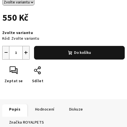
550 Kč
Měrná
Zvolte variantu
cena:
Kód:
Zvolte variantu
−
+
Do košíku
Zeptat se
Sdílet
Popis
Hodnocení
Diskuze
Značka
ROYALPETS