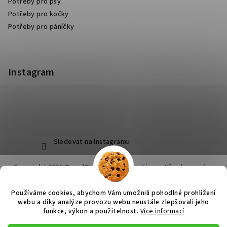
Potřeby pro psy
Potřeby pro kočky
Potřeby pro páníčky
Instagram
Sledovat na Instagramu
Copyright 2026
RoyalPets Salon&Boutique
. Všechna práva
vyhrazena.
Používáme cookies, abychom Vám umožnili pohodlné prohlížení
Vytvořil Shoptet
webu a díky analýze provozu webu neustále zlepšovali jeho
funkce, výkon a použitelnost.
Více informací