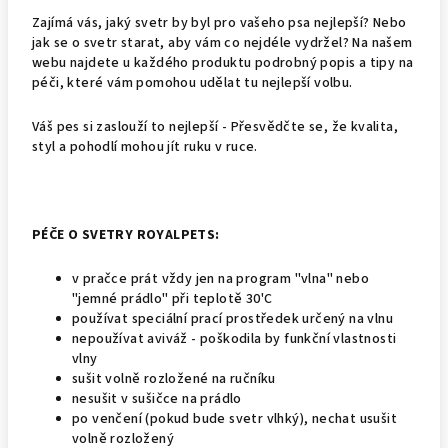
Zajímá vás, jaký svetr by byl pro vašeho psa nejlepší? Nebo
jak se o svetr starat, aby vám co nejdéle vydržel? Na našem
webu najdete u každého produktu podrobný popis a tipy na
péči, které vám pomohou udělat tu nejlepší volbu.
Váš pes si zaslouží to nejlepší - Přesvědčte se, že kvalita,
styl a pohodlí mohou jít ruku v ruce.
PÉČE O SVETRY ROYALPETS:
v pračce prát vždy jen na program "vlna" nebo
"jemné prádlo" při teplotě 30'C
používat speciální prací prostředek určený na vlnu
nepoužívat aviváž - poškodila by funkční vlastnosti
vlny
sušit volně rozložené na ručníku
nesušit v sušičce na prádlo
po venčení (pokud bude svetr vlhký), nechat usušit
volně rozložený