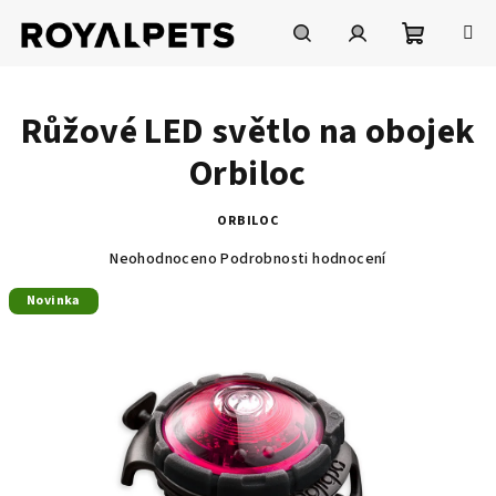
Přejít
na
obsah
Nákupní
Hledat
Přihlášení
Růžové LED světlo na obojek
košík
Orbiloc
ORBILOC
Průměrné
Neohodnoceno
Podrobnosti hodnocení
hodnocení
produktu
Novinka
je
0,0
z
5
hvězdiček.