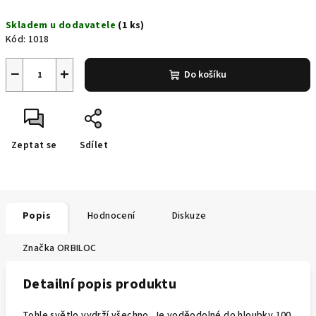
Měrná
Skladem u dodavatele
(1 ks)
cena:
Kód:
1018
−
+
Do košíku
Zeptat se
Sdílet
Popis
Hodnocení
Diskuze
Značka
ORBILOC
Detailní popis produktu
Tohle světlo vydrží všechno. Je voděodolné do hloubky 100