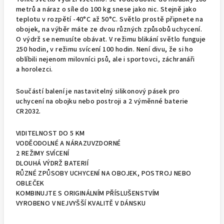
metrů a náraz o síle do 100 kg snese jako nic. Stejně jako
teplotu v rozpětí -40°C až 50°C. Světlo prostě připnete na
obojek, na výběr máte ze dvou různých způsobů uchycení.
O výdrž se nemusíte obávat. V režimu blikání světlo funguje
250 hodin, v režimu svícení 100 hodin. Není divu, že si ho
oblíbili nejenom milovníci psů, ale i sportovci, záchranáři
a horolezci.
Součástí balení je nastavitelný silikonový pásek pro
uchycení na obojku nebo postroji a 2 výměnné baterie
CR2032.
VIDITELNOST DO 5 KM
VODĚODOLNÉ A NÁRAZUVZDORNÉ
2 REŽIMY SVÍCENÍ
DLOUHÁ VÝDRŽ BATERIÍ
RŮZNÉ ZPŮSOBY UCHYCENÍ NA OBOJEK, POSTROJ NEBO
OBLEČEK
KOMBINUJTE S ORIGINÁLNÍM PŘÍSLUŠENSTVÍM
VYROBENO V NEJVYŠŠÍ KVALITĚ V DÁNSKU