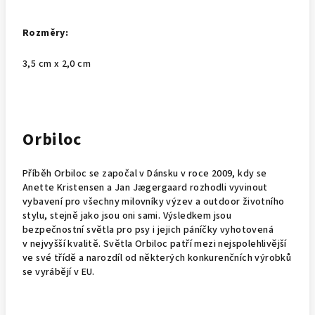
Rozměry:
3,5 cm x 2,0 cm
Orbiloc
Příběh Orbiloc se započal v Dánsku v roce 2009, kdy se
Anette Kristensen a Jan Jægergaard rozhodli vyvinout
vybavení pro všechny milovníky výzev a outdoor životního
stylu, stejně jako jsou oni sami. Výsledkem jsou
bezpečnostní světla pro psy i jejich páníčky vyhotovená
v nejvyšší kvalitě. Světla Orbiloc patří mezi nejspolehlivější
ve své třídě a narozdíl od některých konkurenčních výrobků
se vyrábějí v EU.