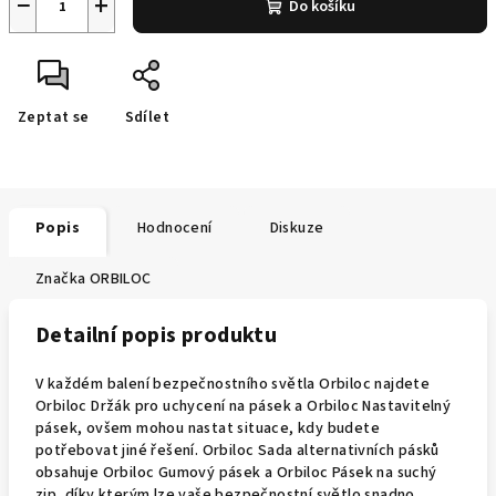
−
+
Do košíku
Zeptat se
Sdílet
Popis
Hodnocení
Diskuze
Značka
ORBILOC
Detailní popis produktu
V každém balení bezpečnostního světla Orbiloc najdete
Orbiloc Držák pro uchycení na pásek a Orbiloc Nastavitelný
pásek, ovšem mohou nastat situace, kdy budete
potřebovat jiné řešení. Orbiloc Sada alternativních pásků
obsahuje Orbiloc Gumový pásek a Orbiloc Pásek na suchý
zip, díky kterým lze vaše bezpečnostní světlo snadno