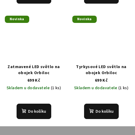
Novinka
Novinka
Zatmavené LED světlo na
Tyrkysové LED světlo na
obojek Orbiloc
obojek Orbiloc
699 Kč
699 Kč
Skladem u dodavatele
(1 ks)
Skladem u dodavatele
(1 ks)
Do košíku
Do košíku
Z