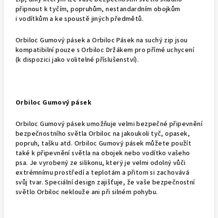
připnout k tyčím, popruhům, nestandardním obojkům
i vodítkům a ke spoustě jiných předmětů.
Orbiloc Gumový pásek a Orbiloc Pásek na suchý zip jsou
kompatibilní pouze s Orbiloc Držákem pro přímé uchycení
(k dispozici jako volitelné příslušenství).
Orbiloc Gumový pásek
Orbiloc Gumový pásek umožňuje velmi bezpečné připevnění
bezpečnostního světla Orbiloc na jakoukoli tyč, opasek,
popruh, tašku atd. Orbiloc Gumový pásek můžete použít
také k připevnění světla na obojek nebo vodítko vašeho
psa. Je vyrobený ze silikonu, který je velmi odolný vůči
extrémnímu prostředí a teplotám a přitom si zachovává
svůj tvar. Speciální design zajišťuje, že vaše bezpečnostní
světlo Orbiloc neklouže ani při silném pohybu.