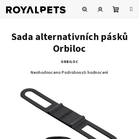
Přejít
na
obsah
Nákupní
Hledat
Přihlášení
Sada alternativních pásků
košík
Orbiloc
ORBILOC
Průměrné
Neohodnoceno
Podrobnosti hodnocení
hodnocení
produktu
je
0,0
z
5
hvězdiček.