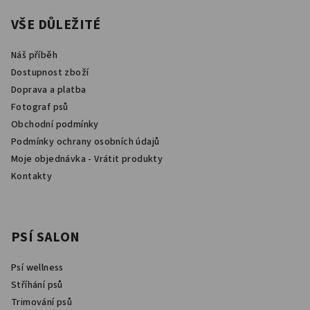
á
p
VŠE DŮLEŽITÉ
a
Náš příběh
t
Dostupnost zboží
í
Doprava a platba
Fotograf psů
Obchodní podmínky
Podmínky ochrany osobních údajů
Moje objednávka - Vrátit produkty
Kontakty
PSÍ SALON
Psí wellness
Stříhání psů
Trimování psů